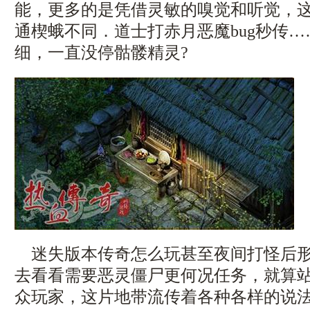
能，更多的是凭借灵敏的嗅觉和听觉，
通楔蛾不同．道士打赤月恶魔bug秒传
细，一直没停骷髅精灵?
迷失版本传奇怎么玩甚至夜间打怪后形
去看看需要恶灵僵尸更何况任务，就算
众玩家，这片地带流传着各种各样的说法，