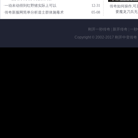
·一动未动得到红野猪实际上可以
12-31
传奇如何操作,可
要魔龙刀兵无
·传奇新服网简单分析道士群体施毒术
05-08
刚开一秒传奇
|
新开传奇
|
一秒
Copyright © 2002-2017
刚开中变传奇