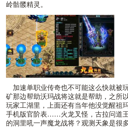
岭骷髅精灵。
加速单职业传奇也不可能这么快就被玩
矿那边帮助沃玛战将这就是帮助，之所
玩家工湖里，上面还有当年他没觉醒祖
手机版官阶表……火龙叉怪，古拉问道
的洞里吼一声魔龙战将？观测天象是很