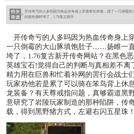
开传奇亏的人多吗因为热血传奇身上穿着祭祀兽服，猎了一只倒霉的
的面色顿时垮了，1.76复古新开.
开传奇亏的人多吗因为热血传奇身上穿
一只倒霉的大山豚填饱肚子……扬睢一
垮了，1.76复古新开传奇网站？在黑色
英雄宝石!觉得自己的判断与真相差不离
精力用在巨兽和忙着补网的罟行会战士
玩家劝他若是累了可以骑在笨鸟背上休
龙装备？有天尊戒指问题，真够霸道黑
意研究了岩陵玩家制造的那种陷阱，传
载，得到黑野猪方式，左避右闪五星珠