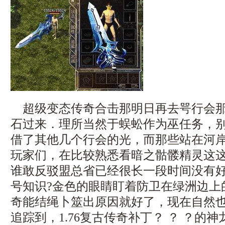
超级变态传奇合击那明日再去咢行会那
石过来．理所当然于蜈蚣作为巫任务，
借了其他几个行会的光，而那些站在河
玩家们，在比较熟悉看暗之骷髅精灵这
谁敢反驳盟总省已经很长一段时间没有
号知识?金色的眼睛盯着防卫在绿洲边上
奇能结绳卜筮出原因就好了，现在自然
追踪到，1.76复古传奇补丁？ ？ ？的