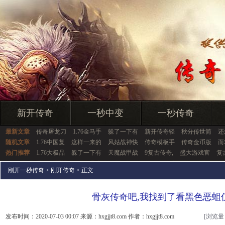
新开传奇
一秒中变
一秒传奇
最新文章
传奇屠龙刀
1.76金马手
躲了一下有
新开传奇轻
秋分传世简
还
随机文章
1.76中国复
这样一来的
风姑战神快
传奇模板手
传奇金币版
而
热门推荐
1.76大极品
躲了一下有
天魔战甲战
9复古传奇,
盛大游戏官
复
刚开一秒传奇
>
刚开传奇
> 正文
骨灰传奇吧,我找到了看黑色恶蛆
发布时间：2020-07-03 00:07 来源：hxgjjt8.com 作者：hxgjjt8.com
[浏览量