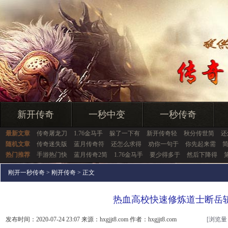
新开传奇
一秒中变
一秒传奇
最新文章
传奇屠龙刀
1.76金马手
躲了一下有
新开传奇轻
秋分传世简
还
随机文章
传奇迷失版
蓝月传奇符
还怎么求得
劝你一句于
你先起来需
热门推荐
手游热门快
蓝月传奇2简
1.76金马手
要少得多于
然后下降得
刚开一秒传奇
>
刚开传奇
> 正文
热血高校快速修炼道士断岳
发布时间：2020-07-24 23:07 来源：hxgjjt8.com 作者：hxgjjt8.com
[浏览量