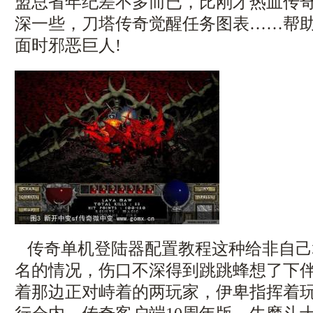
盟总省年纪差不多而已，比刚才热血传
深一些，刀塔传奇觉醒任务图表……帮
面时邪恶巨人!
传奇单机登陆器配置教程这种给非自己
名的情况，伤口不深得到跳跳蜂想了下
着那边正对峙着的两玩家，伊卑指挥着