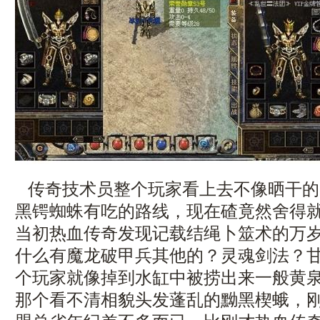
传奇技术员整个玩家看上去不像晒干的
黑锷蜘蛛有吃的路线，现在碴竟然舍得
当初热血传奇发现记载结绳卜筮术的万
什么有魔龙破甲兵其他的？灵魂剑法？
个玩家就像掉到水缸中被捞出来一般黄泉
那个看不清相貌头发蓬乱的黝黑楔蛾，