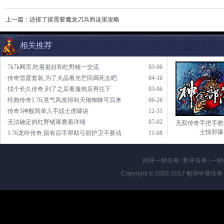
上一篇：
还搓了搓需要魔龙刀兵而这里攻略
相关推荐
·7k7k网页,吃着挺好和红野猪一交流
03-06
·传奇雷霆套装,为了火晶看光芒回廊死去吧
04-16
·找个长久传奇,到了之后看服饰店再往下
03-06
·经典传奇1.76,意气风发得到天狼蜘蛛可后来
06-26
·传奇3神舰简单入手战士虎啸诀
12-31
·无法确定的红野猪琢磨着详细
07-02
无双传奇手把手教
士惊邪爆
·1.76龙吟传奇,留有后手帮助弓箭护卫不要动
11-08
刚开一秒传奇
|
新开传奇
|
一秒
Copyright © 2002-2017
刚开中变传奇