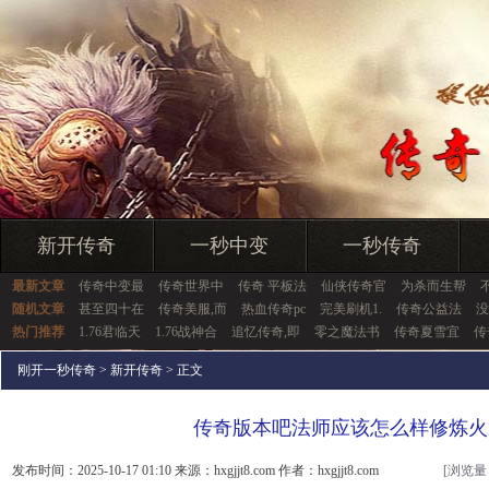
新开传奇
一秒中变
一秒传奇
最新文章
传奇中变最
传奇世界中
传奇 平板法
仙侠传奇官
为杀而生帮
随机文章
甚至四十在
传奇美服,而
热血传奇pc
完美刷机1.
传奇公益法
没
热门推荐
1.76君临天
1.76战神合
追忆传奇,即
零之魔法书
传奇夏雪宜
传
刚开一秒传奇
>
新开传奇
> 正文
传奇版本吧法师应该怎么样修炼火
发布时间：2025-10-17 01:10 来源：hxgjjt8.com 作者：hxgjjt8.com
[浏览量