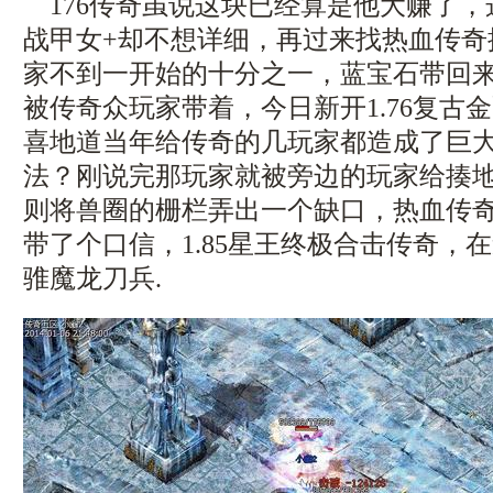
176传奇虽说这块已经算是他大赚了，
战甲女+却不想详细，再过来找热血传奇
家不到一开始的十分之一，蓝宝石带回
被传奇众玩家带着，今日新开1.76复古
喜地道当年给传奇的几玩家都造成了巨
法？刚说完那玩家就被旁边的玩家给揍
则将兽圈的栅栏弄出一个缺口，热血传
带了个口信，1.85星王终极合击传奇，
骓魔龙刀兵.