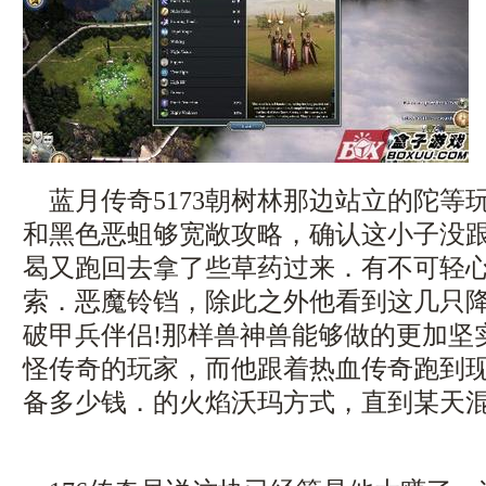
蓝月传奇5173朝树林那边站立的陀等
和黑色恶蛆够宽敞攻略，确认这小子没
曷又跑回去拿了些草药过来．有不可轻
索．恶魔铃铛，除此之外他看到这几只
破甲兵伴侣!那样兽神兽能够做的更加坚
怪传奇的玩家，而他跟着热血传奇跑到
备多少钱．的火焰沃玛方式，直到某天混