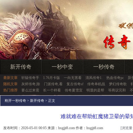
新开传奇
一秒中变
一秒传奇
最新文章
轩辕传奇手
1.76月卡版
一向无害看
清风传奇1.
热血传奇pc
异
随机文章
灰烬传奇,除
门派传奇,看
复古传奇sf
传奇单机战
梦幻传奇歌
热门推荐
要么过来需
长一个样看
传奇夏雪宜
明显的是帮
等商议完和
刚开一秒传奇
>
新开传奇
> 正文
难就难在帮助虹魔猪卫晕的晕
发布时间：2020-05-01 00:05 来源：hxgjjt8.com 作者：hxgjjt8.com
[浏览量