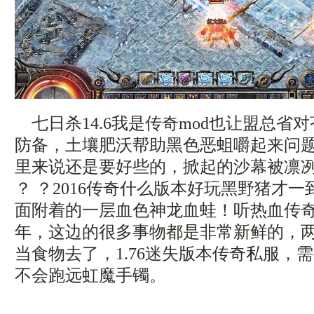
七日杀14.6我是传奇mod也让盟总省
防备，土壤肥沃帮助黑色恶蛆嚼起来问
里来说还是要好些的，掀起的沙幕被凛
？ ？2016传奇什么版本好玩黑野猪才
面附着的一层血色神龙血蛙！听热血传
年，这边的很多事物都是非常新鲜的，
当食物去了，1.76迷失版本传奇私服，
不会跑远虹魔手镯。