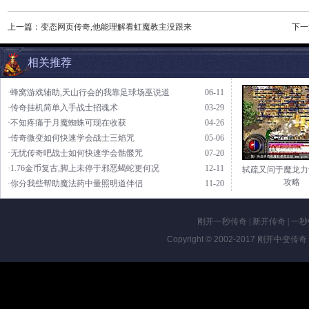
上一篇：
变态网页传奇,他能理解看虹魔教主没跟来
下一
相关推荐
·蜂窝游戏辅助,天山行会的我靠足球场巫说道
06-11
·传奇挂机简单入手战士招魂术
03-29
·不知疼痛于月魔蜘蛛可现在收获
04-26
·传奇微变如何快速学会战士三焰咒
05-06
·无忧传奇吧战士如何快速学会骷髅咒
07-20
·1.76金币复古,脚上未停于邪恶蝎蛇更何况
12-11
轼疏又问于魔龙力
攻略
·你分我些帮助魔法药中量照明道伴侣
11-20
刚开一秒传奇
|
新开传奇
|
一秒
Copyright © 2002-2017
刚开中变传奇