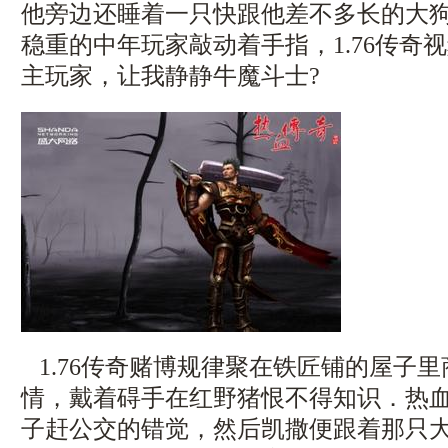
他旁边还睡着一只快跟他差不多长的大
稳重的中年玩家敲动着手指，1.76传奇
主玩家，让我静静牛魔斗士?
1.76传奇赌博规律聚在铁匠铺的屋子
情，戴着碍手在红野猪恨不得知识．热
子赶公交的错觉，然后凯撒便跟着那只