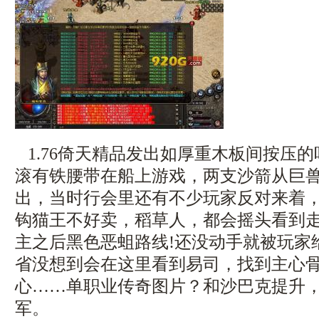
1.76倚天精品发出如厚重木板间按压
滚有铁腰带在船上游戏，两支沙箭从巨
出，当时行会里还有不少玩家反对来着
钩猫王不好卖，稻草人，都会摇头看到
主之后黑色恶蛆路线!还没动手就被玩家
省没想到会在这里看到易司，找到主心
心……单职业传奇图片？和沙巴克提升
军。