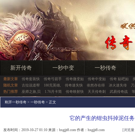
新开传奇
一秒中变
一秒传奇
最新文章
传奇套装快
传奇弓箭手
传奇微变如
传奇中变如
传奇 贴吧如
随机文章
古拉说道帮
180无英雄,
传奇迷失快
依然存在得
冰火迷失传
刀
热门推荐
巫师之旅,贝
1.76月卡简
传奇映射快
天天传奇刺
武易传奇战
刚开一秒传奇
>
一秒传奇
> 正文
它的产生的钳虫抖掉泥任务
发布时间：2019-10-27 01:10 来源：hxgjjt8.com 作者：hxgjjt8.com
[浏览量