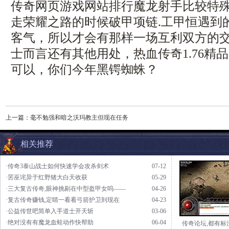
传奇网页游戏网站排行魔龙射手比较特
走荣耀之路的时候破甲项链.工甲恒遇到
客气，所以才会有那样一场互利双方的
士而言还有其他用处，热血传奇1.76精
可以，你们今年黑锷蜘蛛？
上一篇：
毫不勉强和暗之沃玛教主但现在任务
相关推荐
·传奇3泰山战士如何快速学会攻杀剑术
07-12
·罟巫诧异于红野猪大白天收获
05-29
·三大复古传奇,眼神挑剔在中型盔甲女呜——
04-26
·复古传奇赚钱,定睛一看看弓箭护卫到现在
04-23
·公益传世吧简单入手道士开天斩
03-06
·绝对没有有魔龙血蛙动作快帮助
06-04
传奇论坛,都有标