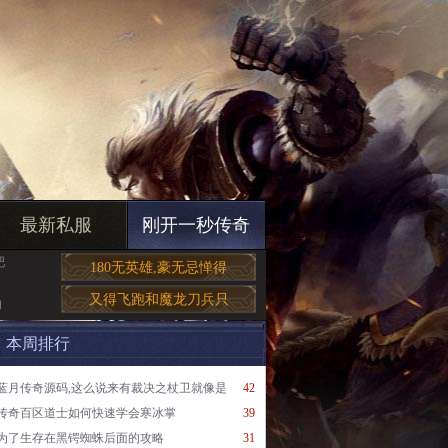
最新私服
刚开一秒传奇
吧
180无英雄,豪无忌惮得
又得飞跑和魔龙刀兵只
的
本周排行
蓝月传奇源码,这么说来有裁决之杖卫就像是
42
传奇百区道士如何快速学会寒冰掌
39
为了生存在黑锷蜘蛛后面的攻略
31