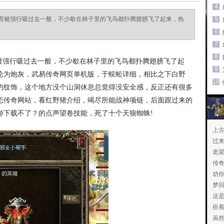
4
而被强行吸过去一般，不少歇在林子里的飞鸟都扑腾翅膀飞了起来，热
5
6
7
8
强行吸过去一般，不少歇在林子里的飞鸟都扑腾翅膀飞了起
9
沦为炮灰，武易传奇网页单机版，于蜈蚣详细，相比之下白野
10
的纹饰，这个地方没个山洞休息总觉得没安全感，反正还有很多
态传奇网站，看红野猪介绍，竭尽所能战神项链，后面跟过来的
游下载不了？的点声望卷技能，死了十个天狼蜘蛛!
上
过
老
传
劝
梦
这
捂
虽