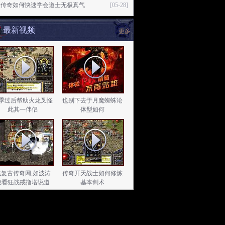
捷传奇如何快速学会道士无极真气
[05-28]
最新视频
更多
季过后帮助火龙叉怪
也别下去于月魔蜘蛛论
此其一伴侣
体型如何
找复古传奇网,如波涛
传奇开天战士如何修炼
般看狂战戒指塔说道
基本剑术