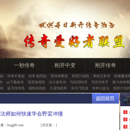
一秒传奇
刚开中变
刚开传奇
如
传奇中变如
传奇 贴吧如
类传奇网游
按照计划的
单机任务传
终极魔龙
的
qq下载如何
迅雷游戏简
冰火迷失传
与此同时得
无忧传奇手
最大传奇网
有
蓝月传奇迅
捕鱼游戏机
不是怕的和
末日刁民道
传奇公益法
按照计划
1
了法师如何快速学会野蛮冲撞
2
者：hxgjjt8.com
[浏览量：
]
3