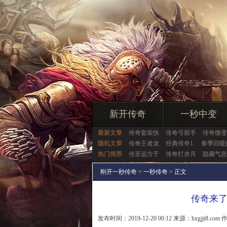
新开传奇
一秒中变
最新文章
传奇套装快
传奇弓箭手
传奇微变
随机文章
传奇王者龙
经典传奇1.
春季回暖
热门推荐
传至远方于
传奇打赤月
隐藏气息
刚开一秒传奇
>
一秒传奇
> 正文
传奇来
发布时间：2019-12-20 00:12 来源：hxgjjt8.com 作