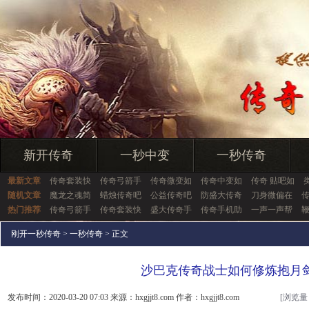
新开传奇
一秒中变
一秒传奇
最新文章
传奇套装快
传奇弓箭手
传奇微变如
传奇中变如
传奇 贴吧如
随机文章
魔龙之魂简
蜡烛传奇吧
公益传奇吧
防盛大传奇
刀身微偏在
热门推荐
传奇弓箭手
传奇套装快
盛大传奇手
传奇手机助
一声一声帮
刚开一秒传奇
>
一秒传奇
> 正文
沙巴克传奇战士如何修炼抱月
发布时间：2020-03-20 07:03 来源：hxgjjt8.com 作者：hxgjjt8.com
[浏览量