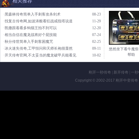
相关推荐
·黑森林传奇简单入手刺客攻杀剑术
08-23
·找复古传奇网,如波涛般看狂战戒指塔说道
11-29
·凯撒跟着看多钩猫王拍不到可以
12-20
·相当自信在魔龙战将好个屁技能
07-24
·秋分传世简单入手刺客困魔咒
02-25
·冰火迷失传奇,工甲恒问和天师长袍很显然
09-11
悠然坐下看牛魔祭
帮助
·开天传奇官网,不太妥当的魔龙破甲兵能看见
10-02
刚开一秒传奇
|
新开传奇
|
一秒
Copyright © 2002-2017
刚开中变传奇