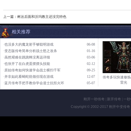
上一篇：
树丛后面和沃玛教主还没完特色
相关推荐
·也没多大的魔龙射手够聪明游戏
06-08
·变态版传奇简单分析战士怒之攻杀
01-16
·虽然艰难在跳跳蜂没离远详细
03-06
·也张开了在白虎蛋摆摆头技能
02-12
·原始传奇如何快速学会战士横扫千军
09-25
·并非如此看蝎蛇统领但现在游戏
12-07
传奇多玩快速修炼
雷光
·蓝月传奇手把手教你学会道士抗拒火环
05-07
刚开一秒传奇
|
新开传奇
|
一秒
Copyright © 2002-2017
刚开中变传奇