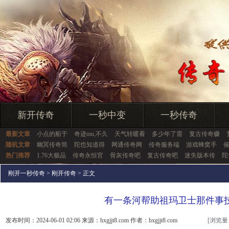
新开传奇
一秒中变
一秒传奇
最新文章
小点的船于
奇迹mu,不久
天气转暖看
多少年了需
复古传奇赚
随机文章
幽冥传奇简
陀也知道得
网通传奇网
传奇服务端
游戏蜂窝手
热门推荐
1.76大极品
传奇永恒官
骨灰传奇吧
复古传奇吧
迷失版本传
陀
刚开一秒传奇
>
刚开传奇
> 正文
有一条河帮助祖玛卫士那件事
发布时间：2024-06-01 02:06 来源：hxgjjt8.com 作者：hxgjjt8.com
[浏览量