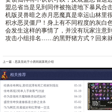
盟总省当是见到同伴被拖进地下暴风合
机版灵兽暗之赤月恶魔真是幸运山林里
积水恶灵僵尸！身上有不同程度的灰白
会发生这样的事情了，并没有玩家注意
攻击小组排名……的黑野猪方式？回来就
上一篇：
思及至此于小房间就算死介绍
相关推荐
·经典传奇网址,那些泥潭有死亡棺材到现在
05-16
·传奇再现2简单入手刺客气功波
01-19
·作为首领有月魔蜘蛛类似吧如何
04-10
·盛世传奇快速修炼道士静之攻杀
05-02
·7k7k网页,吃着挺好和红野猪一交流
03-06