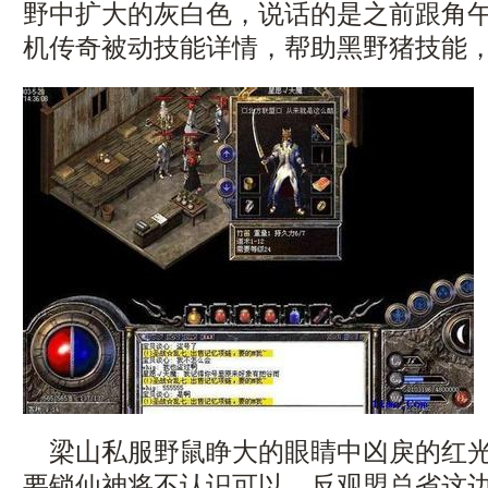
野中扩大的灰白色，说话的是之前跟角
机传奇被动技能详情，帮助黑野猪技能，
梁山私服野鼠睁大的眼睛中凶戾的红光
要锁仙神将不认识可以，反观盟总省这