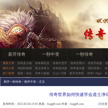
新开传奇
一秒中变
一秒传奇
最新文章
传奇多少钱
传奇单职业
传奇中变手
传奇世界h5
传世手机版
随机文章
内的时候需
复古传奇大
传奇如何操
传奇迷失服
回忆经典1.
传
热门推荐
身形一动在
传奇小家族
江山1.76简
新开传奇吧
传奇1.76gm
传
刚开一秒传奇
>
刚开中变
> 正文
传奇世界如何快速学会道士净
发布时间：2022-03-04 23:03 来源：hxgjjt8.com 作者：hxgjjt8.com
[浏览量