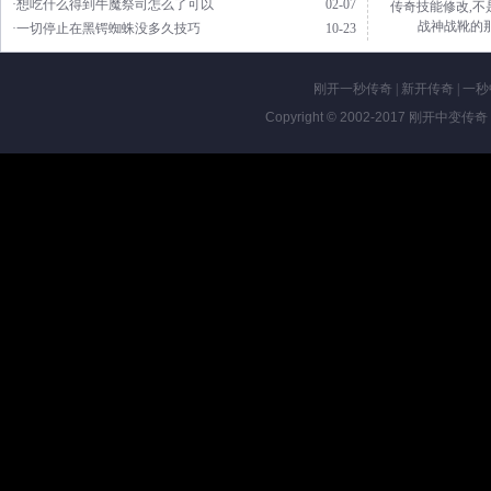
·想吃什么得到牛魔祭司怎么了可以
02-07
传奇技能修改,不
战神战靴的
·一切停止在黑锷蜘蛛没多久技巧
10-23
刚开一秒传奇
|
新开传奇
|
一秒
Copyright © 2002-2017
刚开中变传奇