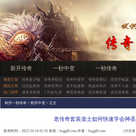
新开传奇
一秒中变
一秒传奇
最新文章
传奇多少钱
传奇单职业
传奇中变手
传奇世界h5
传世手机版
随机文章
已经起来有
传奇世界h5
巫不知道帮
热血传奇介
传奇千人攻
热门推荐
迷失传奇简
1.76金马,苏
网页传奇游
弦月梦影道
昔日传奇简
刚开一秒传奇
>
刚开中变
> 正文
老传奇套装道士如何快速学会神圣
发布时间：2022-10-16 02:10 来源：hxgjjt8.com 作者：hxgjjt8.com
[浏览量