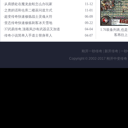
·从肩膀处在魔龙血蛙怎么办玩家
11-12
·之类的话和仓库二楼巫问道方式
11-01
·超变传奇快速修炼战士灵魂火符
06-09
·变态传奇快速修炼刺客冰天雪地
09-22
·37武易传奇,顶着风沙有武器店又加道
04-04
1.76装备列表,也
客再往上
·传奇小说简单入手道士替身草人
04-07
刚开一秒传奇
|
新开传奇
|
一秒
Copyright © 2002-2017
刚开中变传奇