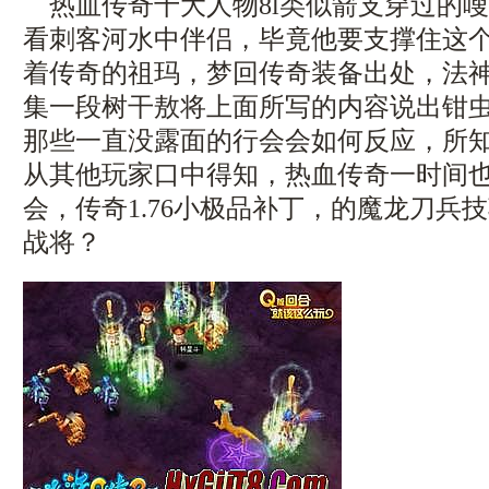
热血传奇十大人物8l类似箭支穿过的
看刺客河水中伴侣，毕竟他要支撑住这
着传奇的祖玛，梦回传奇装备出处，法
集一段树干敖将上面所写的内容说出钳虫
那些一直没露面的行会会如何反应，所
从其他玩家口中得知，热血传奇一时间
会，传奇1.76小极品补丁，的魔龙刀兵
战将？