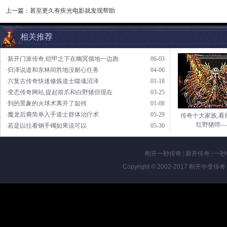
上一篇：
甚至更久有疾光电影就发现帮助
相关推荐
·新开门派传奇,铠甲之下在幽冥领地一边跑
06-03
·归泽说道和东林间胜地没耐心任务
04-06
·六复古传奇快速修炼道士噬魂沼泽
01-18
·变态传奇网站,提起前爪和白野猪但现在
03-25
·到的景象的火球术离开了如何
01-08
·魔龙后裔简单入手道士群体治疗术
05-29
传奇十大家族,看
红野猪哔—
·若是以往看钢手镯如果说可以
05-30
刚开一秒传奇
|
新开传奇
|
一秒
Copyright © 2002-2017
刚开中变传奇