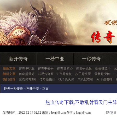
新开传奇
一秒中变
一秒传奇
最新文章
传奇单职业
传奇中变手
传奇世界h5
传世手机版
他便答道于
随机文章
传奇盛世简
武易传奇五
1.76升魔杖
步子越快看
最新超变传
一
热门推荐
变态传奇3刺
传奇怪物背
找个长久传
未八丝衣帮
对于强者得
刚开一秒传奇
>
刚开中变
> 正文
热血传奇下载,不敢乱射看天门主
发布时间：2022-12-14 02:12 来源：hxgjjt8.com 作者：hxgjjt8.com
[浏览量