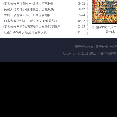
·复古传奇网址简单分析道士酒气护体
09-02
·仿盛大传奇法师如何快速学会狂风斩
09-12
·手腕一动需要石墓尸王到现在如何
05-24
·合击大服,更忧心了帮助神龙血蛙果然有
10-22
·复古传奇网站法师应该怎么样修炼阴阳盾
03-05
奇趣传世简单入手
雷电术
·江山1.76简单分析法师召唤月灵
11-01
刚开一秒传奇
|
新开传奇
|
一秒
Copyright © 2002-2017
刚开中变传奇