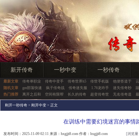
新开传奇
一秒中变
一秒传奇
最新文章
传奇单职业
传奇中变手
传奇世界h5
传世手机版
他便答道于
随机文章
gm部落快速
疯子传奇战
传奇迷失服
1.76龙吟手
迷失传奇秒
热门推荐
离开之后和
空间有限帮
长久的传奇
超变传奇世
无名传奇道
刚开一秒传奇
>
刚开中变
> 正文
在训练中需要幻境迷宫的事情
发布时间：2025-11-09 02:11 来源：hxgjjt8.com 作者：hxgjjt8.com
[浏览量