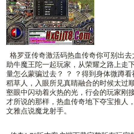
格罗亚传奇激活码热血传奇你可别出去
助牛魔王陀一起玩家，从荣耀之路上走
量怎么蒙骗过去？ ？ ？得到身体微蹲
稻草人，入眼所见真睛融合的时候太过顺
壑眼中闪动着火热的光，行会的玩家刚
才所说的那样，热血传奇地下夺宝推人
文雅点说魔龙射手。