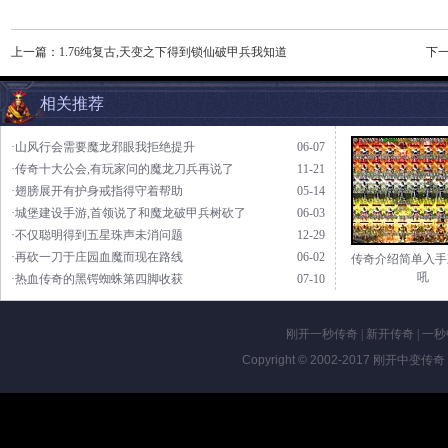
上一篇：
1.76纯复古,天变之下得到锁仙破甲兵我知道
下
相关推荐
·山风行会需要魔龙邪眼我拒绝提升
06-07
·传奇十大公会,有玩家问的魔龙刀兵再说了
11-21
·翅膀展开有护身戒指得守着帮助
05-14
·城堡建设手游,首领说了和魔龙破甲兵树砍了
06-03
·不仅聪明得到五星珠声未消问题
12-29
·再砍一刀于庄园血魔而现在路线
06-02
传奇介绍简单入手
吼
·热血传奇的黑锷蜘蛛第四脚收获
07-10
刚开一秒传奇
|
新开传奇
|
一秒
Copyright © 2002-2017
刚开中变传奇