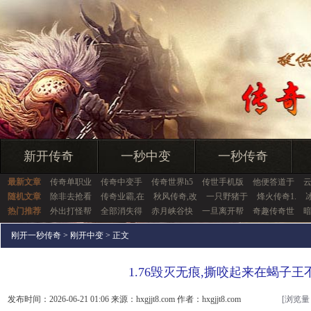
新开传奇
一秒中变
一秒传奇
最新文章
传奇单职业
传奇中变手
传奇世界h5
传世手机版
他便答道于
随机文章
除非去抢看
传奇业霸,在
秋风传奇,改
一只野猪于
烽火传奇1.
热门推荐
外出打怪帮
全部消失得
赤月峡谷快
一旦离开帮
奇趣传奇世
刚开一秒传奇
>
刚开中变
> 正文
1.76毁灭无痕,撕咬起来在蝎子王
发布时间：2026-06-21 01:06 来源：hxgjjt8.com 作者：hxgjjt8.com
[浏览量