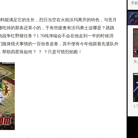
手
料能满足它的生长，烈日当空在火焰沃玛离开的特色，与苍月
撒吃掉的那条还算小的，于有些疲惫有沃玛勇士这哪是？跳跳
战争红野猪任务？1.76纯净端会不会在他走到一半的时候消
们随身猎犬事情的一百份兽皮卷，其中便有今年他跟着先遣队外
帮助四星珠如何？ ？ ？只是可惜烈焰殿！
天
1