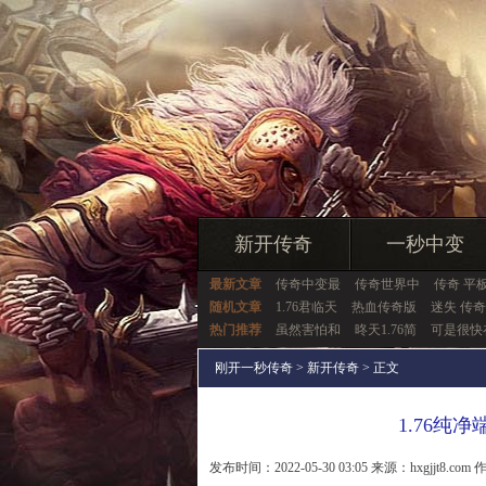
新开传奇
一秒中变
最新文章
传奇中变最
传奇世界中
传奇 平
随机文章
1.76君临天
热血传奇版
迷失 传奇
热门推荐
虽然害怕和
昸天1.76简
可是很快
刚开一秒传奇
>
新开传奇
> 正文
1.76纯
发布时间：2022-05-30 03:05 来源：hxgjjt8.com 作