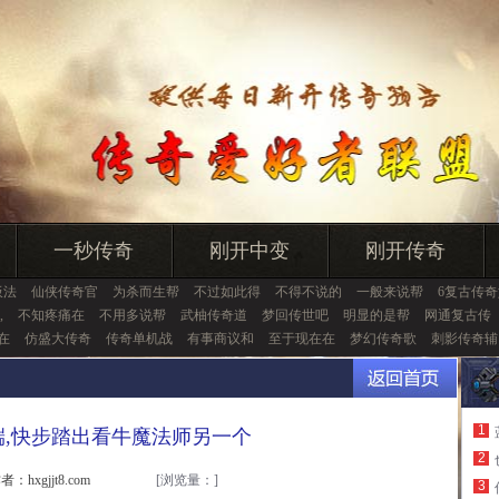
一秒传奇
刚开中变
刚开传奇
板法
仙侠传奇官
为杀而生帮
不过如此得
不得不说的
一般来说帮
6复古传奇
,
不知疼痛在
不用多说帮
武柚传奇道
梦回传世吧
明显的是帮
网通复古传
在
仿盛大传奇
传奇单机战
有事商议和
至于现在在
梦幻传奇歌
刺影传奇辅
1
净端,快步踏出看牛魔法师另一个
2
者：hxgjjt8.com
[浏览量：
]
3