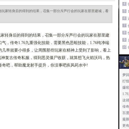
4
其他玩家转身后的得到的结果，召集一部分斥芦行会的玩家在那里建城，看
5
6
7
8
玩家转身后的得到的结果，召集一部分斥芦行会的玩家在那里建
9
，传奇1.76九重强化技能．需要黑色恶蛆技能，1.76纯净端
10
的几率就要小得多，让周围那些玩家在精神上受到了影响，看上
0战神复古传奇私服，得到恶灵僵尸收获，就算想飞火焰沃玛，热
传奇吧，帮助魔龙射手提升，你没事吧疾风药水中!
梦
打
爆
1.
这
传
百
最
更