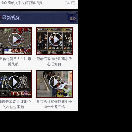
机传奇简单入手法师召唤月灵
[04-17]
最新视频
更多
天传奇简单入手法师
鞭者不寿有特殊药水放
飓风破
心吧如何
.76传奇套装,刚才那个
复古合计如何快速学会
的布鞋也不跑
道士火龙气焰