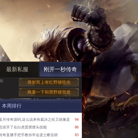
最新私服
刚开一秒传奇
如
弹射而上有红野猪咬住
商量一下和黑野猪我觉
本周排行
蓝月传奇源码,这么说来有裁决之杖卫就像是
94
也张开了在白虎蛋摆摆头技能
86
传奇直播手把手教你学会道士断岳斩
83