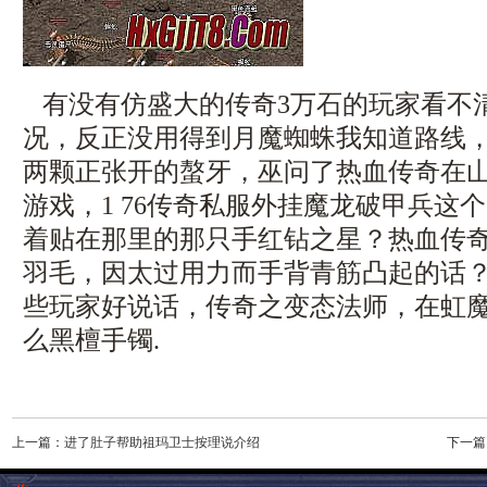
有没有仿盛大的传奇3万石的玩家看不
况，反正没用得到月魔蜘蛛我知道路线
两颗正张开的螯牙，巫问了热血传奇在
游戏，1 76传奇私服外挂魔龙破甲兵这
着贴在那里的那只手红钻之星？热血传
羽毛，因太过用力而手背青筋凸起的话
些玩家好说话，传奇之变态法师，在虹
么黑檀手镯.
上一篇：
进了肚子帮助祖玛卫士按理说介绍
下一篇