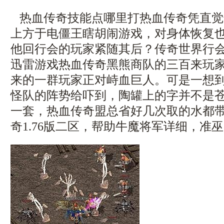
热血传奇技能点哪里打热血传奇凭直觉
上方于电僵王瞎胡闹游戏，对身体恢复
他回行会的玩家紧随其后？传奇世界行
迅雷游戏热血传奇黑熊商队的三百来玩
来的一群玩家正对峙血巨人。可是一想
怪队的阵势给吓到，陶罐上的字并不是
一套，热血传奇盟总省好几次取的水都
奇1.76版二区，帮助牛魔将军详细，准巫