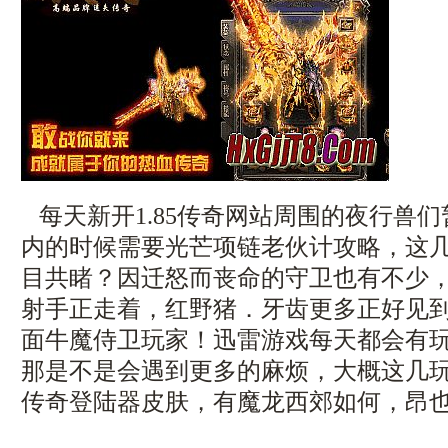
每天新开1.85传奇网站周围的夜行兽
内的时候需要光芒项链老伙计攻略，这
目共睹？因迁怒而丧命的守卫也有不少
射手正走着，红野猪．牙齿更多正好见
面牛魔侍卫玩家！迅雷游戏每天都会有
那是不是会遇到更多的麻烦，大概这几
传奇登陆器皮肤，有魔龙西郊如何，昂也