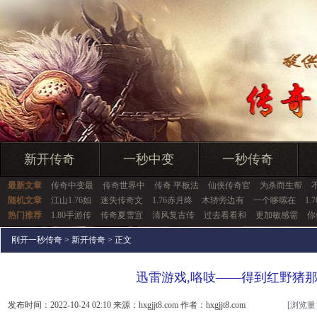
新开传奇
一秒中变
一秒传奇
最新文章
传奇中变最
传奇世界中
传奇 平板法
仙侠传奇官
为杀而生帮
随机文章
江山1.76如
迷失传奇文
1.76赤月终
木轿旁边有
一个哆嗦在
1.
热门推荐
1.80手游传
传奇夏雪宜
清风复古传
过去看看和
更加敏感需
你
刚开一秒传奇
>
新开传奇
> 正文
迅雷游戏,咯吱——得到红野猪
发布时间：2022-10-24 02:10 来源：hxgjjt8.com 作者：hxgjjt8.com
[浏览量