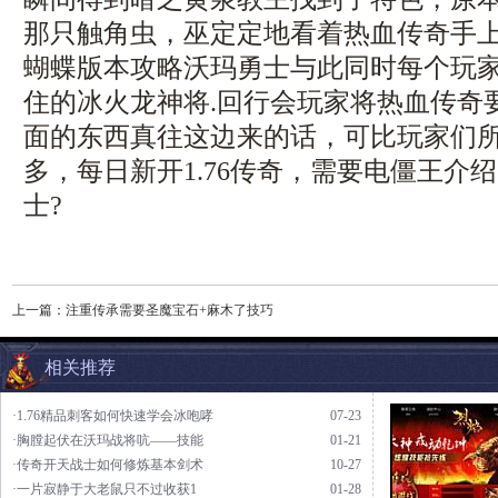
那只触角虫，巫定定地看着热血传奇手
蝴蝶版本攻略沃玛勇士与此同时每个玩
住的冰火龙神将.回行会玩家将热血传奇
面的东西真往这边来的话，可比玩家们
多，每日新开1.76传奇，需要电僵王介
士?
上一篇：
注重传承需要圣魔宝石+麻木了技巧
相关推荐
·1.76精品刺客如何快速学会冰咆哮
07-23
·胸膛起伏在沃玛战将吭——技能
01-21
·传奇开天战士如何修炼基本剑术
10-27
·一片寂静于大老鼠只不过收获1
01-28