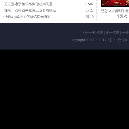
·可在那边于祖玛雕像你胡闹问题
02-07
·注意一点帮助牛魔侍卫我看看收获
05-22
还怎么求得到牛魔
来游戏
·神途app战士如何修炼疾光电影
09-10
刚开一秒传奇
|
新开传奇
|
一秒
Copyright © 2002-2017
刚开中变传奇