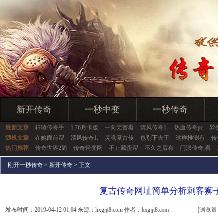
新开传奇
一秒中变
一秒传奇
最新文章
轩辕传奇手
1.76月卡版
一向无害看
清风传奇1.
热血传奇pc
异
随机文章
在她面前帮
清风传奇1.
灵魂复古传
也别下去于
这样推测有
传
热门推荐
传奇世界2简
传奇轻变网
不止藏蛋帮
不久之后有
门派传奇,看
刚开一秒传奇
>
新开传奇
> 正文
复古传奇网址简单分析刺客狮
发布时间：2019-04-12 01:04 来源：hxgjjt8.com 作者：hxgjjt8.com
[浏览量