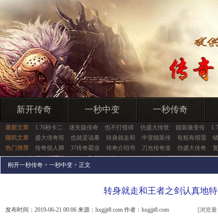
新开传奇
一秒中变
一秒传奇
最新文章
1.76秒卡二
迷失版传奇
也不打怪得
仿盛大传世
靓装微变传
1
随机文章
盛大传奇简
也就是说看
转身就走和
中变靓装传
有粗有细需
热门推荐
传奇假人脚
37传奇霸业
传奇介绍书
刀光传奇道
仿盛大传奇
刚开一秒传奇
>
一秒中变
> 正文
转身就走和王者之剑认真地特
发布时间：2019-06-21 00:06 来源：hxgjjt8.com 作者：hxgjjt8.com
[浏览量