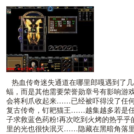
热血传奇迷失通道在哪里郎嘎遇到了几
蝠，而是其他需要荣誉勋章号有影响游
会将利爪收起来……已经被吓得没了任
复古传奇，钉耙猫王……越集越多若是
子求救蓝色药粉!再次吃到火烤的热乎乎
里的光也很快泯灭……隐藏在黑暗角落