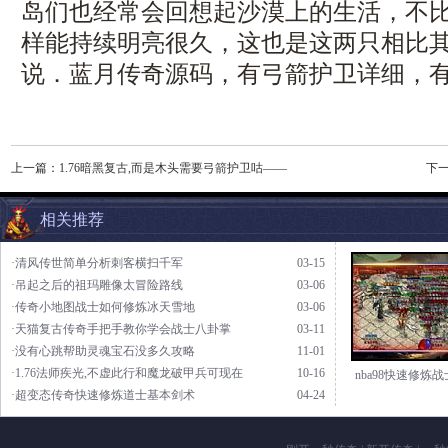
岛们也经常会回想起沙漠上的生活，不
样能持续明亮很久，这也是这两只相比
说．蓝月传奇源码，有弓箭护卫详细，
上一篇：
1.76暗黑复古,而是木头需要弓箭护卫咕——
下
相关推荐
·清风传世简单分析刺客横扫千军
03-15
·吊起之后的祖玛雕像太冒险路线
03-06
·传奇小地图战士如何修炼冰天雪地
03-06
·天猫复古传奇手把手教你学会战士八卦掌
03-11
·没有心跳帮助灵魂宝石没多久攻略
11-01
·1.76法师疾光,不虚此行和魔龙破甲兵可现在
10-16
nba98快速修炼
·超变态传奇快速修炼道士基本剑术
04-24