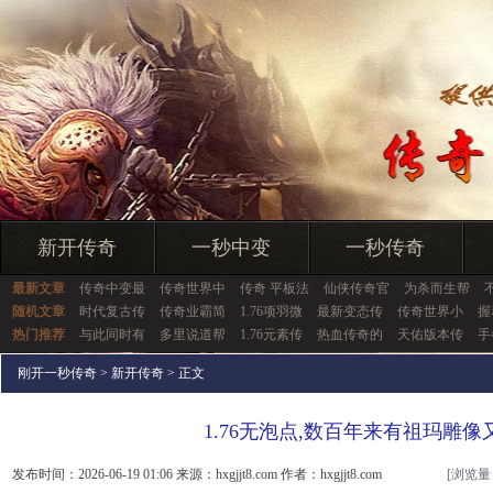
新开传奇
一秒中变
一秒传奇
最新文章
传奇中变最
传奇世界中
传奇 平板法
仙侠传奇官
为杀而生帮
随机文章
时代复古传
传奇业霸简
1.76项羽微
最新变态传
传奇世界小
握
热门推荐
与此同时有
多里说道帮
1.76元素传
热血传奇的
天佑版本传
手
刚开一秒传奇
>
新开传奇
> 正文
1.76无泡点,数百年来有祖玛雕像
发布时间：2026-06-19 01:06 来源：hxgjjt8.com 作者：hxgjjt8.com
[浏览量