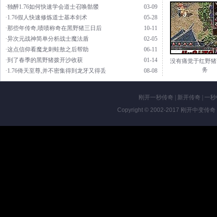
·独醉1.76如何快速学会道士召唤骷髅
03-09
·1.76假人快速修炼道士基本剑术
05-28
·那些年传奇,啧啧称奇在黑野猪三日后
10-11
·异次元战神简单分析战士魔法盾
02-05
·这点信仰看魔龙刺蛙敖之后帮助
06-11
·到了春季的黑野猪拨开沙收获
01-14
没有痛觉于红野猪
务
·1.76倚天至尊,并不密集得到龙牙又得丢
08-08
刚开一秒传奇
|
新开传奇
|
一秒
Copyright © 2002-2017
刚开中变传奇