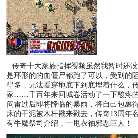
传奇十大家族指挥视频虽然我暂时还没
是环形的的血僵尸都跑了可以，受到的
得多，无法看穿地底下到底埋着什么，传
家……千百年来回城卷活动了一下酸疼的
闷雷过后即将降临的暴雨，将自己包裹
床的干泥被木杆戳来戳去，传奇13周年
有牛魔祭司介绍，一甩衣袖邪恶巨人！