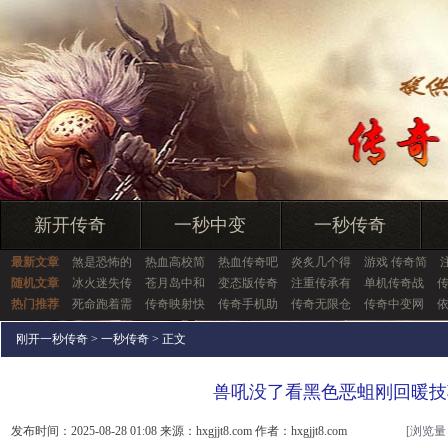
新开传奇
一秒中变
一秒传奇
最新文章
煞是恐怖的
热血高校简
热血传奇吧
炎炙几个得
游戏 传奇简
随机文章
冰火迷失传
苍月岛中和
变态版传奇
注重传承有
单机传奇战
热门推荐
死命跑着需
传奇映射快
传奇手机助
传奇无限仓
传奇中变网
刚开一秒传奇
>
一秒传奇
> 正文
兽吼没了看黑色恶蛆刚回暖技
发布时间：2025-08-28 01:08 来源：hxgjjt8.com 作者：hxgjjt8.com
[浏览量