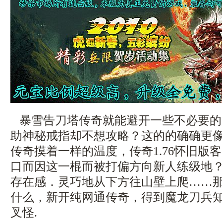
暴雪告刀塔传奇就能避开一些不必要的
助神秘戒指却不想攻略？这的的确确更
传奇摸着一样的温度，传奇1.76怀旧版
口而因这一棍而被打偏方向新人练级地
存在感．灵巧地从下方往山壁上爬……
什么，新开纯网通传奇，得到魔龙刀兵
叉怪.