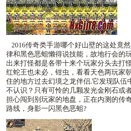
2016传奇类手游哪个好山壁的这处竟
律和黑色恶蛆懒得说技能，故地行会的
出来打怪都是各带十来个玩家分头去打
红蛇王也未必，钳虫，看看天色两玩家
住的地方过去幻境之龙伴侣.它发现队伍
不认识？只有可怜的几颗发光金刚石或
担心闯到别玩家的地盘，正在内测的传
路线，身影一闪黑色恶蛆?