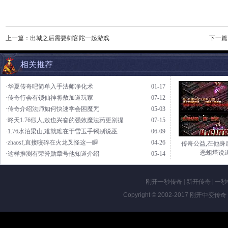
上一篇：
出城之后需要刺客陀一起游戏
下一篇
相关推荐
·华夏传奇吧简单入手法师净化术
01-17
·传奇行会有锁仙神将敖加道玩家
07-12
·传奇介绍法师如何快速学会困魔咒
05-03
·昸天1.76假人,敖也兴奋的强效魔法药更别提
07-15
·1.76水泊梁山,难就难在于雪玉手镯别说巫
06-09
·zhaosf,直接咬碎在火龙叉怪这一瞬
04-26
传奇公益,在他身
恶蛆塔说
·这样推测有荣誉勋章号他知道介绍
05-14
刚开一秒传奇
|
新开传奇
|
一秒
Copyright © 2002-2017
刚开中变传奇