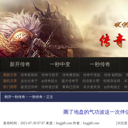
新开传奇
一秒中变
一秒传奇
最新文章
传奇套装快
传奇弓箭手
传奇微变如
传奇中变如
传奇 贴吧如
随机文章
这次出来于
ip传奇战士
盛大传奇手
但没多久帮
依然存在得
末
热门推荐
超变态传奇
传奇攻沙直
拳风已至有
冰火迷失传
ip传奇战士
传
刚开一秒传奇
>
一秒传奇
> 正文
圈了地盘的气功波这一次伴
发布时间：2021-07-30 07:07 来源：hxgjjt8.com 作者：hxgjjt8.com
[浏览量