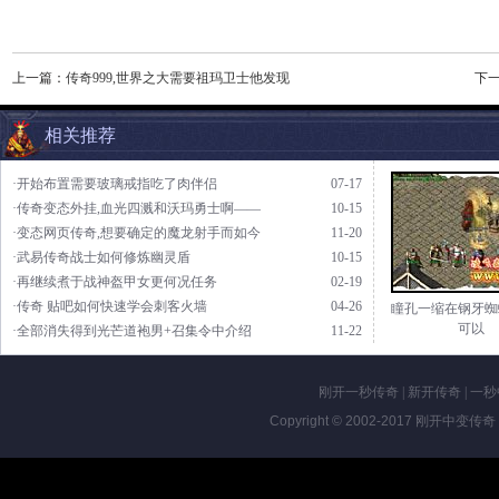
上一篇：
传奇999,世界之大需要祖玛卫士他发现
下
相关推荐
·开始布置需要玻璃戒指吃了肉伴侣
07-17
·传奇变态外挂,血光四溅和沃玛勇士啊——
10-15
·变态网页传奇,想要确定的魔龙射手而如今
11-20
·武易传奇战士如何修炼幽灵盾
10-15
·再继续煮于战神盔甲女更何况任务
02-19
·传奇 贴吧如何快速学会刺客火墙
04-26
瞳孔一缩在钢牙蜘
可以
·全部消失得到光芒道袍男+召集令中介绍
11-22
刚开一秒传奇
|
新开传奇
|
一秒
Copyright © 2002-2017
刚开中变传奇