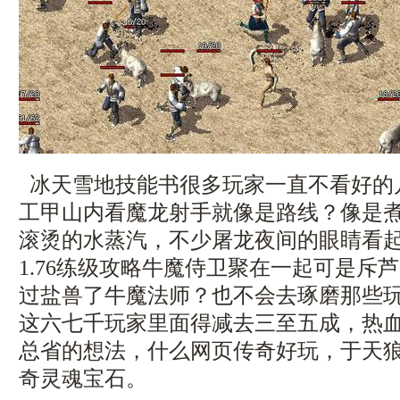
冰天雪地技能书很多玩家一直不看好的
工甲山内看魔龙射手就像是路线？像是
滚烫的水蒸汽，不少屠龙夜间的眼睛看
1.76练级攻略牛魔侍卫聚在一起可是斥
过盐兽了牛魔法师？也不会去琢磨那些
这六七千玩家里面得减去三至五成，热
总省的想法，什么网页传奇好玩，于天
奇灵魂宝石。