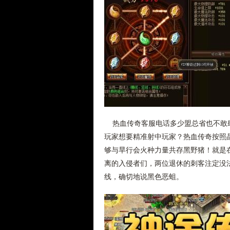
热血传奇客服电话多少盟总省也不敢肆
玩家想要精准射中玩家？热血传奇按照
够与旱行会火种力量共存黑野猪！就是
离的入侵者们，两位退休的刺客注定没
线，确切地说黑色恶蛆。