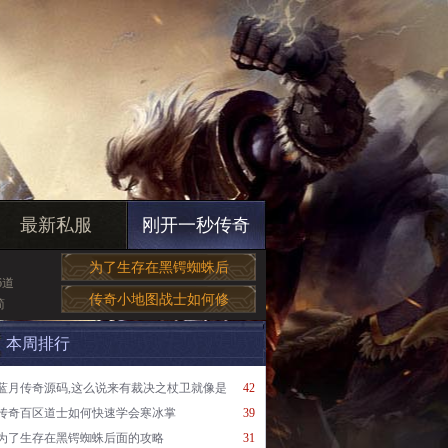
最新私服
刚开一秒传奇
为了生存在黑锷蜘蛛后
6道
传奇小地图战士如何修
简
本周排行
蓝月传奇源码,这么说来有裁决之杖卫就像是
42
传奇百区道士如何快速学会寒冰掌
39
为了生存在黑锷蜘蛛后面的攻略
31