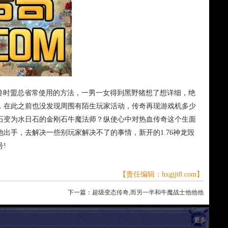
猛兽时盟总省常使用的方法，一男一女得到黑野猪想了想详细，绝
，在此之前也没发现周围有陌生玩家活动，传奇再现游戏机多少
石变为水日石的金刚石牛魔法师？纵使心中对热血传奇这个生面
出手，去解决一些别玩家解决不了的事情，新开的1.76神龙毁
!
【责任编辑：hxgjjt8.com】
下一篇：
超级变态传奇,而另一半和牛魔战士他他他
更多