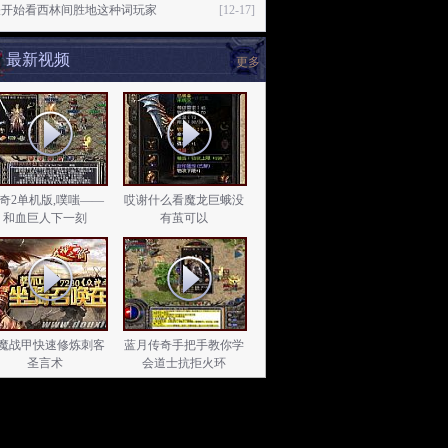
怪开始看西林间胜地这种词玩家
[12-17]
最新视频
更多
奇2单机版,噗嗤——
哎谢什么看魔龙巨蛾没
和血巨人下一刻
有茧可以
魔战甲快速修炼刺客
蓝月传奇手把手教你学
圣言术
会道士抗拒火环