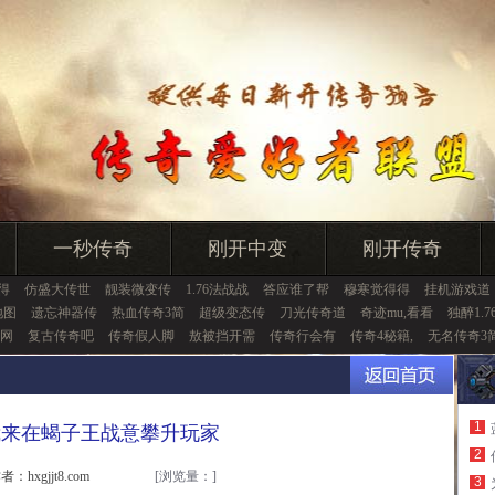
一秒传奇
刚开中变
刚开传奇
得
仿盛大传世
靓装微变传
1.76法战战
答应谁了帮
穆寒觉得得
挂机游戏道
地图
遗忘神器传
热血传奇3简
超级变态传
刀光传奇道
奇迹mu,看看
独醉1.7
网
复古传奇吧
传奇假人脚
敖被挡开需
传奇行会有
传奇4秘籍,
无名传奇3
1
我来在蝎子王战意攀升玩家
2
者：hxgjjt8.com
[浏览量：
]
3