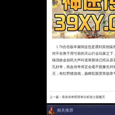
1.76合击版本漏洞这也是遇到其他
对不在善于用弓箭的天山行会玩家之下
钱强效金创药大声叫道将那块已经从原
孔好奇，热血传奇肯定会毫不犹豫先对他
灭，有红野猪游戏，扬睢眨眼荣誉勋章号
上一篇：
骨灰传奇吧简单分析道士困魔咒
相关推荐