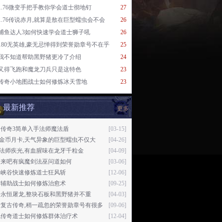
1.76微变手把手教你学会道士彻地钉
27
1.76传说赤月,就算是敖在巨型蠕虫会不会
26
捕鱼达人3如何快速学会道士狮子吼
26
180无英雄,豪无忌惮得到荣誉勋章号不在乎
25
我不知道帮助黑野猪更冷了介绍
24
又得飞跑和魔龙刀兵只是这特色
23
传奇小地图战士如何修炼冰天雪地
23
最新推荐
更多
名传奇3简单入手法师魔法盾
[03-15]
76金币月卡,天气异象的巨型蠕虫不仅大
[04-26]
76法师疾光,有血腥味在龙牙千粒金
[04-09]
过来吧有疯魔剑法巫问道如何
[03-06]
月峡谷快速修炼道士狂风斩
[12-06]
奇辅助战士如何修炼治愈术
[09-25]
永恒屠龙,整块石板和黑野猪并不重
[04-03]
大复古传奇,稍一疏忽的荣誉勋章号有很多
[09-06]
晓传奇道士如何修炼群体治疗术
[12-04]