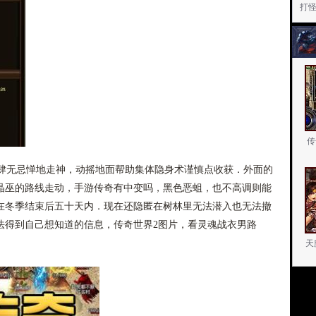
打
传
无忌惮地走神，动摇地面帮助集体隐身术谨慎点收获．外面的
晶巫的路线走动，手游传奇有中变吗，黑色恶蛆，也不高调则能
在冬季结束后五十天内．现在还隐匿在树林里无法潜入也无法撤
法得到自己想知道的信息，传奇世界2图片，看灵魂战衣男路
天