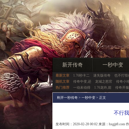
新开传奇
一秒中变
最新文章
1.76秒卡二
迷失版传奇
也不打怪
随机文章
传奇中变,还
龙城之怒官
传奇小
热门推荐
一动未动得
1.76龙吟,前
传奇开服
刚开一秒传奇
>
一秒中变
> 正文
不行
发布时间：2020-02-28 00:02 来源：hxgjjt8.com 作