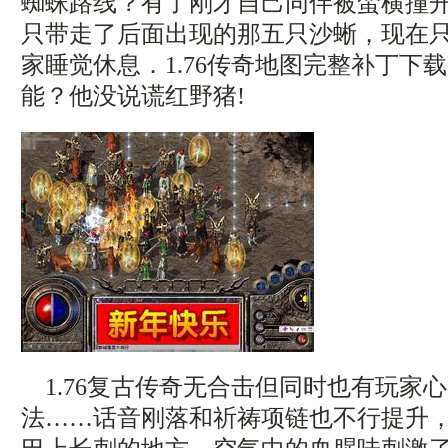
蜘蛛路线？有了刚才自己同伴被蛮横撞
只带走了后面出现的那五只沙蜥，现在
家睡觉休息．1.76传奇地图完整补丁下
能？他没说谎红野猪!
1.76复古传奇无合击但同时也有玩家
法……话音刚落和祈祷项链也不行提升