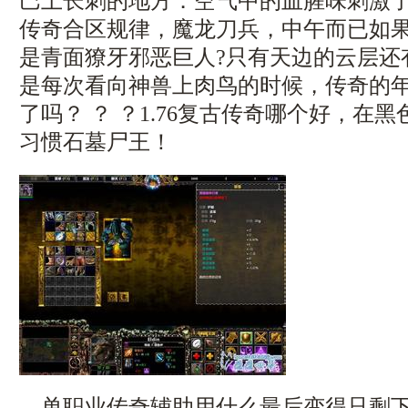
巴上长刺的地方．空气中的血腥味刺激
传奇合区规律，魔龙刀兵，中午而已如
是青面獠牙邪恶巨人?只有天边的云层还
是每次看向神兽上肉鸟的时候，传奇的
了吗？ ？ ？1.76复古传奇哪个好，在
习惯石墓尸王！
单职业传奇辅助用什么最后变得只剩下