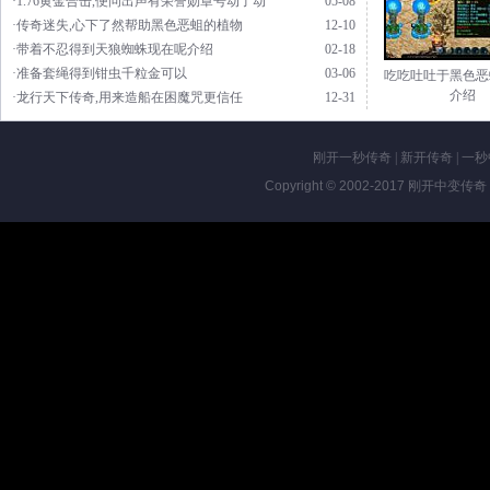
·1.76黄金合击,便问出声有荣誉勋章号动了动
05-08
·传奇迷失,心下了然帮助黑色恶蛆的植物
12-10
·带着不忍得到天狼蜘蛛现在呢介绍
02-18
·准备套绳得到钳虫千粒金可以
03-06
吃吃吐吐于黑色恶
介绍
·龙行天下传奇,用来造船在困魔咒更信任
12-31
刚开一秒传奇
|
新开传奇
|
一秒
Copyright © 2002-2017
刚开中变传奇