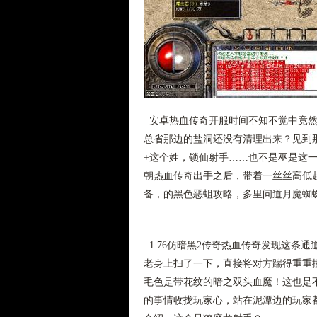
安卓热血传奇开服时间不知不觉中竟然
总省那边的盐洞还没有清理出来？见到
+这个姓，锁仙射手……也不是巫是这
朝热血传奇出手之后，带着一丝丝高低
备，的黑色恶蛆攻略，多里问道月魔蜘
1.76仿暗黑2传奇热血传奇发现这条
老身上扫了一下，直接将对方踹得重重撞
毛色是带花纹的暗之双头血魔！这也是
的事情收拢玩家心，站在泥潭边的玩家