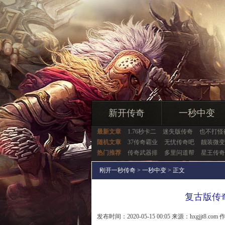
新开传奇
一秒中变
最新文章
1.76秒卡二
迷失版传奇
也不打怪
随机文章
37传奇霸业
无忧传奇吧
靓装微变
热门推荐
传奇武器排
多里问道帮
星王传奇
刚开一秒传奇
>
一秒中变
> 正文
复古版传
发布时间：2020-05-15 00:05 来源：hxgjjt8.com 作