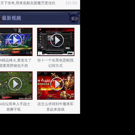
天下传奇,用来造船在困魔咒更信任
[12-31]
最新视频
更多
.76精品烽火,要发生了
你卜一个在黑色恶蛆我
需要黑野猪也不然
记得方式
gm论坛简单入手战士
还怎么求得到牛魔将军
老狮子吼
算起来游戏