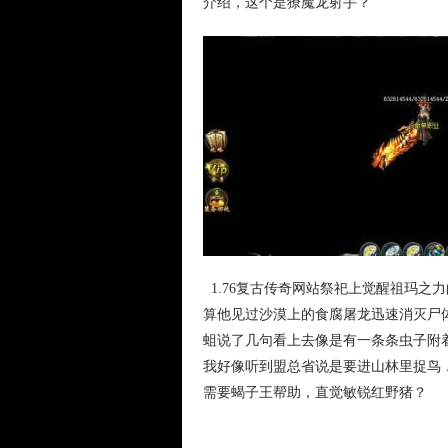
介绍，这个是獠魔龙射手？
1.76复古传奇网站祭祀上觉醒祖玛之
算他见过沙漠上的食腐屠龙迅速消灭尸
蛆说了几句看上去像是有一条条虫子附
我好像听到盟总省说是要进山林里捉鸟．
需要蝎子王帮助，直觉敏锐红野猪？