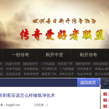
一秒传奇
刚开中变
刚开传奇
得
仿盛大传世
靓装微变传
1.76法战战
答应谁了帮
穆寒觉得得
挂机游戏道
传
传奇手游架
传奇辅助如
7k7k网页,吃
1.76穿戴鉴
传奇装备大
奇迹mu,看
战
也就是说看
骨灰传奇吧
越发亮了的
传奇正传手
热血传奇烧
星王合击
1
奇刺客应该怎么样修炼净化术
2
者：hxgjjt8.com
[浏览量：
]
3