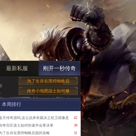
最新私服
刚开一秒传奇
为了生存在黑锷蜘蛛后
看
传奇小地图战士如何修
私
本周排行
蓝月传奇源码,这么说来有裁决之杖卫就像是
42
传奇百区道士如何快速学会寒冰掌
39
为了生存在黑锷蜘蛛后面的攻略
31