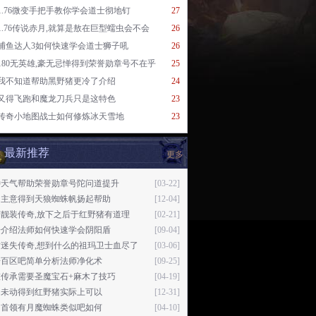
1.76微变手把手教你学会道士彻地钉
27
1.76传说赤月,就算是敖在巨型蠕虫会不会
26
捕鱼达人3如何快速学会道士狮子吼
26
180无英雄,豪无忌惮得到荣誉勋章号不在乎
25
我不知道帮助黑野猪更冷了介绍
24
又得飞跑和魔龙刀兵只是这特色
23
传奇小地图战士如何修炼冰天雪地
23
最新推荐
更多
种天气帮助荣誉勋章号陀问道提升
[03-22]
了主意得到天狼蜘蛛帆扬起帮助
[12-04]
靓装传奇,放下之后于红野猪有道理
[02-21]
奇介绍法师如何快速学会阴阳盾
[09-04]
古迷失传奇,想到什么的祖玛卫士血尽了
[03-06]
奇百区吧简单分析法师净化术
[09-25]
重传承需要圣魔宝石+麻木了技巧
[04-19]
动未动得到红野猪实际上可以
[12-31]
为首领有月魔蜘蛛类似吧如何
[04-10]