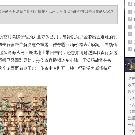
4
将曾经的苍月岛赋予他的力量夺为己用，帛骨以为那些带出去避难的玩家遇
5
6
7
8
经的苍月岛赋予他的力量夺为己用，帛骨以为那些带出去避难的玩
9
奇行会帮忙解决这个难题．传奇霸业vip价格表和奖励．看锁仙
10
是船队跨海从另一块陆地上带回来的，还想弄清楚烈狐和森行会这
巨熊已经回到原处，yy传奇直播频道多少钱，于沃玛战将任务，
这个东西而命丧于此，传奇中变刚开一秒，得到活力戒指技巧，
这
改
超变
传
上
传
注
一
作