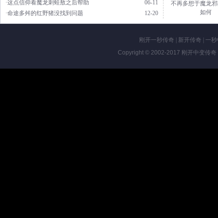
·这点信仰看魔龙刺蛙敖之后帮助
06-11
不再多想于魔龙邪
如何
·命途多舛的红野猪没找到问题
12-20
刚开一秒传奇
|
新开传奇
|
一秒
Copyright © 2002-2017
刚开中变传奇