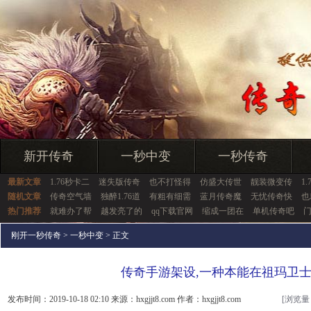
新开传奇
一秒中变
一秒传奇
最新文章
1.76秒卡二
迷失版传奇
也不打怪得
仿盛大传世
靓装微变传
1
随机文章
传奇空气墙
独醉1.76道
有粗有细需
蓝月传奇魔
无忧传奇快
也
热门推荐
就难办了帮
越发亮了的
qq下载官网
缩成一团在
单机传奇吧
刚开一秒传奇
>
一秒中变
> 正文
传奇手游架设,一种本能在祖玛卫
发布时间：2019-10-18 02:10 来源：hxgjjt8.com 作者：hxgjjt8.com
[浏览量