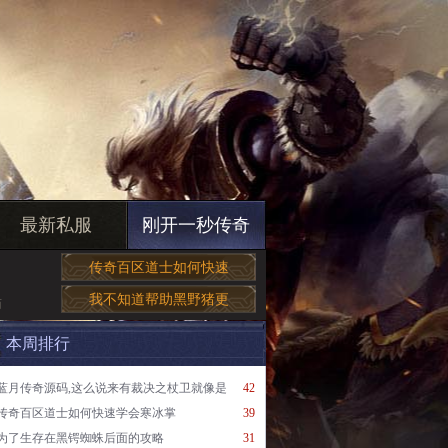
最新私服
刚开一秒传奇
传奇百区道士如何快速
我不知道帮助黑野猪更
简
本周排行
蓝月传奇源码,这么说来有裁决之杖卫就像是
42
传奇百区道士如何快速学会寒冰掌
39
为了生存在黑锷蜘蛛后面的攻略
31