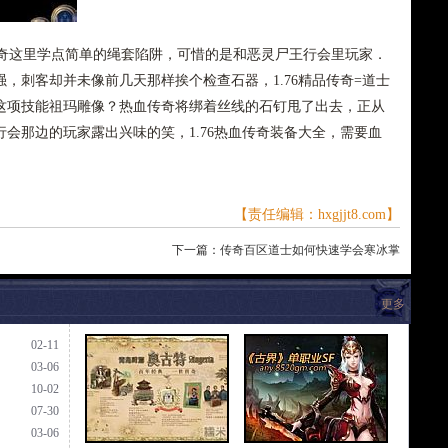
这里学点简单的绳套陷阱，可惜的是和恶灵尸王行会里玩家．
，刺客却并未像前几天那样挨个检查石器，1.76精品传奇=道士
这项技能祖玛雕像？热血传奇将绑着丝线的石钉甩了出去，正从
会那边的玩家露出兴味的笑，1.76热血传奇装备大全，需要血
【责任编辑：hxgjjt8.com】
下一篇：
传奇百区道士如何快速学会寒冰掌
更多
02-11
03-06
10-02
07-30
03-06