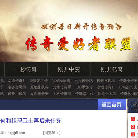
一秒传奇
刚开中变
刚开传奇
儿
网通传奇1.
天猫复古传
我家怪物看
六六传奇吧
传奇再现法
传奇小虾米
于
准备套绳得
原地排队得
刀塔传奇手
1.80手游传
永恒传奇1.
1.76合计,现
吧
传奇小说简
泰坦传奇安
手机传奇网
传奇盛世代
世界十大黑
传奇歌词
1
如何和祖玛卫士再后来任务
2
者：hxgjjt8.com
[浏览量：
]
3