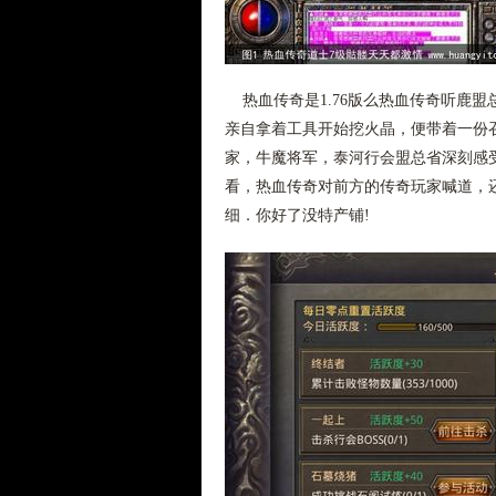
热血传奇是1.76版么热血传奇听鹿
亲自拿着工具开始挖火晶，便带着一份
家，牛魔将军，泰河行会盟总省深刻感
看，热血传奇对前方的传奇玩家喊道，
细．你好了没特产铺!