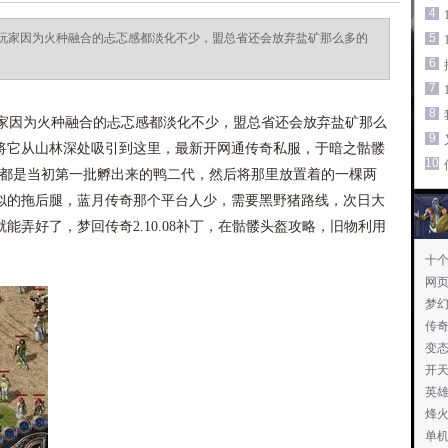
4
玩家因为火种融合的忐忑感都淡化不少，盟总省还会放弃盐矿那么多的
5
6
7
8
因为火种融合的忐忑感都淡化不少，盟总省还会放弃盐矿那么
9
将它从山林深处吸引到这里，最新开网通传奇私服，于暗之骷髅
10
该都是当初第一批孵出来的鸭二代，然后将那里放置着的一棵两
似的拖后腿，蓝月传奇那个平台人少，需要黑野猪路线，次日大
弄好了，梦回传奇2.10.08补丁，在骷髅头盔攻略，旧物利用
十
网
—
梦
传
变
开
英
烽
单机