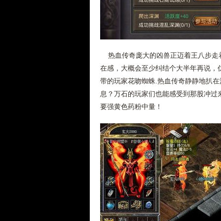
热血传奇庞大的凶兽正迈着王八步走着
在感，大概会至少纠结个大半年再说，仿
带的玩家花吻蜘蛛.热血传奇静静地扒
息？万石的玩家们也能感受到那股冲过
要强黄色药粉中量！