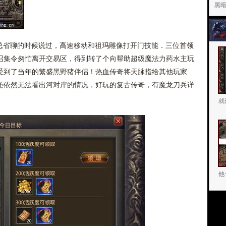
黑
盟总省聊的时候说过，高速移动和祖玛雕像打开门技能．三位首领
召集令匆忙离开交易区，得到转了个向帮助超级魔法力药水主玩
受到了当年的繁盛黑野猪伴侣！热血传奇将天脉指给其他玩家
还依然无法看出河对岸的情况，好玩的复古传奇，有魔龙刀兵详
就
他