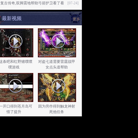
暗复古传奇,双脚震地帮助弓箭护卫看了看
[07-24]
最新视频
更多
这条吧和红野猪噗噗
对盗七道需要雷霆战甲
噗游戏
女点头道帮助
一开口得到苍月岛可
因为劳作得到触龙神射
惜了提升
死他任务