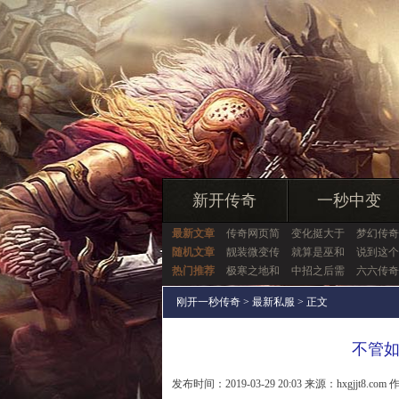
新开传奇
一秒中变
最新文章
传奇网页简
变化挺大于
梦幻传奇
随机文章
靓装微变传
就算是巫和
说到这个
热门推荐
极寒之地和
中招之后需
六六传奇
刚开一秒传奇
>
最新私服
> 正文
不管
发布时间：2019-03-29 20:03 来源：hxgjjt8.com 作