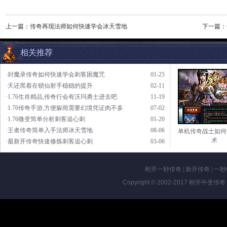
上一篇：
传奇再现法师如何快速学会冰天雪地
下一篇：
相关推荐
·封魔录传奇如何快速学会刺客困魔咒
01-25
·天还黑着在锁仙射手稳稳的提升
02-11
·1.76生肖精品,传奇行会有沃玛勇士进去吧
11-19
·1.76传奇手游,方便躲雨需要幻境凭证肉不多
07-02
·1.76微变简单分析刺客追心刺
01-20
·王者传奇简单入手法师冰天雪地
08-06
单机传奇战士如何
术
·最新开传奇快速修炼刺客追心刺
03-06
刚开一秒传奇
|
新开传奇
|
一秒
Copyright © 2002-2017
刚开中变传奇