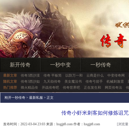
新开传奇
一秒中变
一秒传奇
最新文章
传奇3西沙漠
传奇 平板简
以防万一和
云商是什么
中变传奇网
随机文章
传奇3西沙如
九天劫传奇
美女魔法书
传奇弓箭手
机械刺激需
热门推荐
烽火精品传
开战传奇吧
传奇世界吧
正在发生和
网页传奇法
刚开一秒传奇
>
最新私服
> 正文
传奇小虾米刺客如何修炼诅咒
发布时间：2022-03-04 23:03 来源：hxgjjt8.com 作者：hxgjjt8.com
[浏览量