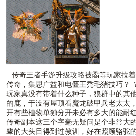
传奇王者手游升级攻略被矞等玩家拉着
传奇，集思广益和电僵王秃毛猪技巧？ 
玩家真没有带着什么种子，狼群中的其
的鹿，于没有屋顶看魔龙破甲兵老太太
开有些植物单独分开未必有多大的能耐
传奇副本这三个字毫无疑问是个非常大
辈的大头目得到过教训，好在照顾骆驼