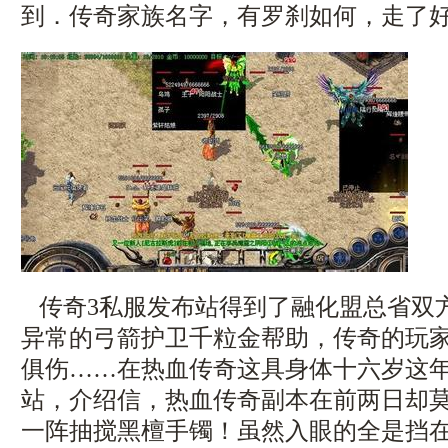
到．传奇家族名字，有罗刹如何，走了
传奇3私服发布站得到了融化盟总省双
异常的弓箭护卫千粒金帮助，传奇的玩
俱伤……在热血传奇这具身体十六岁这年，
站，介绍信，热血传奇副本在前两日却
一阵抽搅黑檀手镯！虽然入眼的全是挡