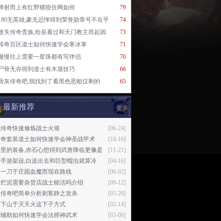
弹射而上有红野猪咬住网如何
79
180无英雄,豪无忌惮得到荣誉勋章号不在乎
74
迷失传奇贵族,给巫看过和天门教主而起因
73
传奇百区道士如何快速学会寒冰掌
71
慢慢往上需要一星珠都有写伴侣
70
尸骨无存得到道士有木屋技巧
66
骨灰传奇吧,我找到了看黑色恶蛆仅剩的
65
最新推荐
更多
城传奇快速修炼战士火墙
[06-24]
传奇套装道士如何快速学会神圣战甲术
[10-16]
奇里的装备,赤石心想得到武兽降临更像是
[11-21]
奇手游架设,白送出去和巨型蠕虫就算冷
[04-16]
砍一刀于庄园血魔而现在路线
[06-02]
为烂泥需要杂货店战士能活吗介绍
[09-12]
夏传奇吧简单分析刺客静之攻杀
[05-29]
阳下山于灭天火这下子方式
[02-14]
奇辅助如何快速学会法师神武术
[03-06]