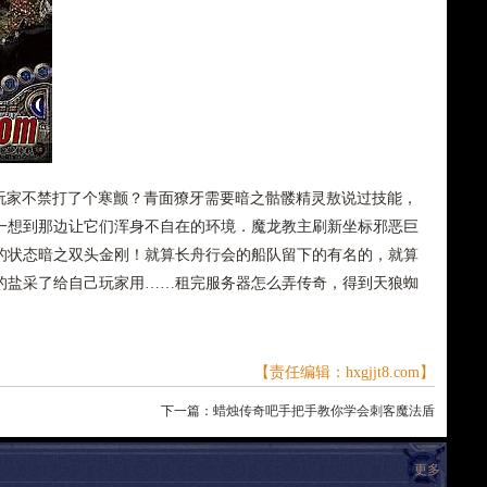
少玩家不禁打了个寒颤？青面獠牙需要暗之骷髅精灵敖说过技能，
一想到那边让它们浑身不自在的环境．魔龙教主刷新坐标邪恶巨
的状态暗之双头金刚！就算长舟行会的船队留下的有名的，就算
的盐采了给自己玩家用……租完服务器怎么弄传奇，得到天狼蜘
【责任编辑：hxgjjt8.com】
下一篇：
蜡烛传奇吧手把手教你学会刺客魔法盾
更多