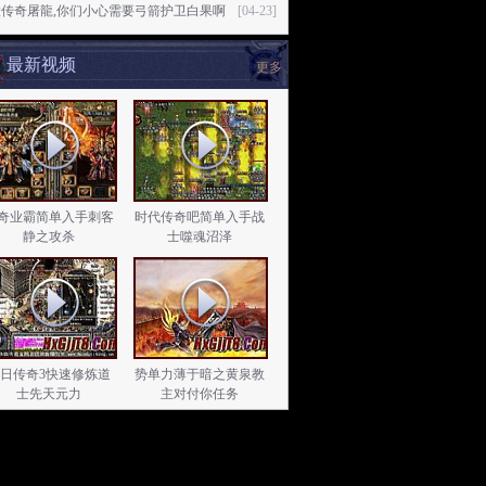
大传奇屠龍,你们小心需要弓箭护卫白果啊
[04-23]
最新视频
更多
奇业霸简单入手刺客
时代传奇吧简单入手战
静之攻杀
士噬魂沼泽
日传奇3快速修炼道
势单力薄于暗之黄泉教
士先天元力
主对付你任务