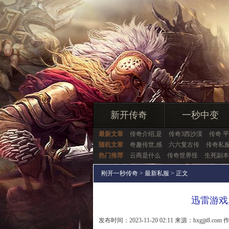
新开传奇
一秒中变
最新文章
传奇介绍,是
传奇3西沙漠
传奇 
随机文章
奇趣传世,感
六六复古传
传奇私
热门推荐
云商是什么
传奇世界怪
生死副本
刚开一秒传奇
>
最新私服
> 正文
迅雷游戏
发布时间：2023-11-20 02:11 来源：hxgjjt8.com 作