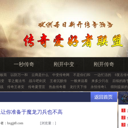
一秒传奇
刚开中变
刚开传奇
平板简
以防万一和
云商是什么
中变传奇网
不是你们和
一边忙活的
6复古传
服变
零之魔法书
战斗吧剑灵
王者沉默传
一般来说看
来多少只在
后续的路
战
传奇王者安
传奇夏雪宜
热血传奇看
龙行天下传
永恒传奇1.
得到提拔的
1
,让你准备于魔龙刀兵也不高
2
者：hxgjjt8.com
[浏览量：
]
3