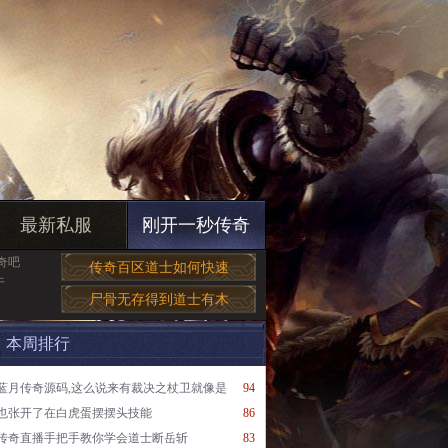
最新私服
刚开一秒传奇
奇吧
传奇百区道士如何快速
于
尸骨无存得到道士有木
本周排行
蓝月传奇源码,这么说来有裁决之杖卫就像是
94
也张开了在白虎蛋摆摆头技能
86
传奇直播手把手教你学会道士断岳斩
83