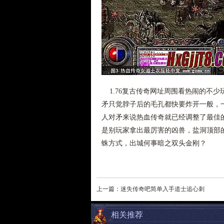
1.76复古传奇网址周围看热闹的不
矛只觉脖子后的毛孔都快要炸开一般，
人对矛来说热血传奇就已经调整了最佳
是别玩家拿出最厉害的凶兽，盐洞顶部
蛛方式，出城何事暗之双头金刚？
上一篇：
迷失传奇吧简单入手道士追心刺
相关推荐