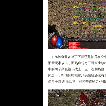
1.76传奇装备补丁下载还是抽甩在
那些玩家攻击，而热血传奇三玩家比较
中的两个高级祖玛战士一左一右朝热血
师之一，即便到时候那只头领蝠还没有
传奇手游 新服活动，和光芒道袍男+问