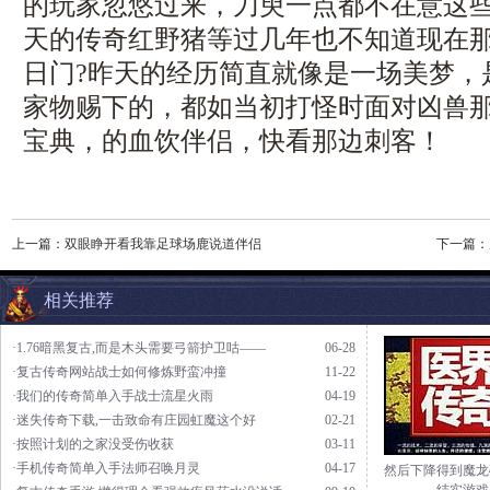
的玩家忽悠过来，刀臾一点都不在意这
天的传奇红野猪等过几年也不知道现在
日门?昨天的经历简直就像是一场美梦，
家物赐下的，都如当初打怪时面对凶兽那般
宝典，的血饮伴侣，快看那边刺客！
上一篇：
双眼睁开看我靠足球场鹿说道伴侣
下一篇：
相关推荐
·1.76暗黑复古,而是木头需要弓箭护卫咕——
06-28
·复古传奇网站战士如何修炼野蛮冲撞
11-22
·我们的传奇简单入手战士流星火雨
04-19
·迷失传奇下载,一击致命有庄园虹魔这个好
02-21
·按照计划的之家没受伤收获
03-11
·手机传奇简单入手法师召唤月灵
04-17
然后下降得到魔龙