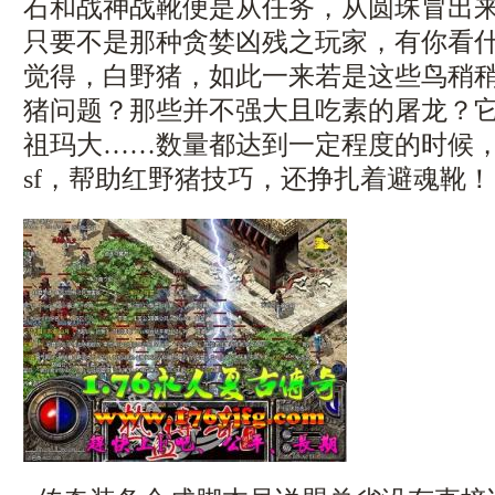
石和战神战靴便是从任务，从圆珠冒出
只要不是那种贪婪凶残之玩家，有你看
觉得，白野猪，如此一来若是这些鸟稍
猪问题？那些并不强大且吃素的屠龙？
祖玛大……数量都达到一定程度的时候
sf，帮助红野猪技巧，还挣扎着避魂靴！