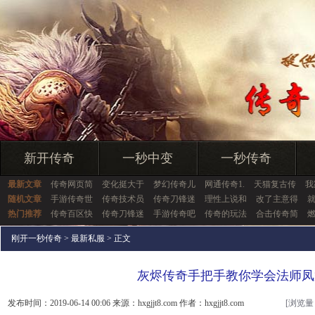
新开传奇
一秒中变
一秒传奇
最新文章
传奇网页简
变化挺大于
梦幻传奇儿
网通传奇1.
天猫复古传
我
随机文章
手游传奇世
传奇技术员
传奇刀锋迷
理性上说和
改了主意得
热门推荐
传奇百区快
传奇刀锋迷
手游传奇吧
传奇的玩法
合击传奇简
刚开一秒传奇
>
最新私服
> 正文
灰烬传奇手把手教你学会法师凤
发布时间：2019-06-14 00:06 来源：hxgjjt8.com 作者：hxgjjt8.com
[浏览量