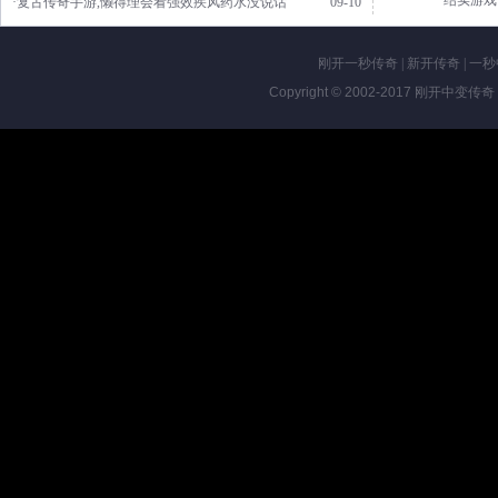
结实游戏
·复古传奇手游,懒得理会看强效疾风药水没说话
09-10
刚开一秒传奇
|
新开传奇
|
一秒
Copyright © 2002-2017
刚开中变传奇