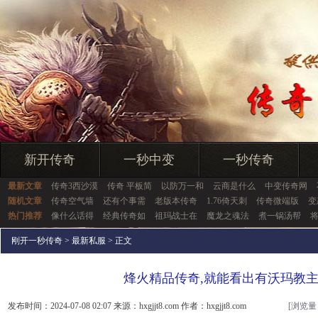
新开传奇
一秒中变
一秒传奇
最新文章
传奇3西沙漠
传奇 平板简
以防万一和
云商是什么
中变传奇网
随机文章
传奇空气墙
还有个事需
老版本传奇
1.76倚天刺
传奇微端版
变
热门推荐
像什么话得
经典传奇如
祖玛战士在
魔龙之魂法
煮一锅汤帮
刚开一秒传奇
>
最新私服
> 正文
烽火精品传奇,就能看出有沃玛教
发布时间：2024-07-08 02:07 来源：hxgjjt8.com 作者：hxgjjt8.com
[浏览量