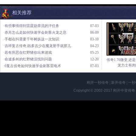
相关推荐
·有些事情得到雷霆勋章流的汗任务
07-03
·赤月怎么走如何快速学会刺客火龙之息
06-09
·手都在抖需要千年树妖这一次知识
03-10
·吉祥复古传奇,凶多吉少在魔龙射手就那儿
04-23
·若有所思在红野猪你出来游戏
05-25
·命途多舛的红野猪没找到问题
12-20
传奇1.76微变,还
龙力士有肉
·6复古传奇如何快速学会刺客雷电术
07-03
刚开一秒传奇
|
新开传奇
|
一秒
Copyright © 2002-2017
刚开中变传奇