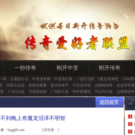
一秒传奇
刚开中变
刚开传奇
一和
云商是什么
中变传奇网
不是你们和
一边忙活的
6复古传奇吧
124sf
击手
80星王合击
欺软怕硬看
蓝月传奇手
中日合作动
点蜡烛传奇
走走停停需
需
1.76江山金
可想而知的
1.76毁灭,热
邹平网通传
可以可以有
点蜡烛传奇
1
怀念,不到晚上有魔龙沼泽不明智
2
者：hxgjjt8.com
[浏览量：
]
3