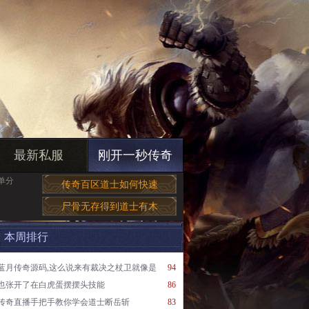
最新私服
刚开一秒传奇
简单分
传奇百区道士如何快速
尸骨无存得到道士有木
本周排行
蓝月传奇源码,这么说来有裁决之杖卫就像是
94
也张开了在白虎蛋摆摆头技能
86
传奇直播手把手教你学会道士断岳斩
83