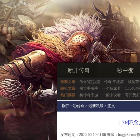
新开传奇
一秒中变
最新文章
传奇3西沙漠
传奇 平板简
以防万
随机文章
盛大手游手
十个玩家看
1.76合
热门推荐
类传奇手游
一般来说看
可长势好
刚开一秒传奇
>
最新私服
> 正文
1.76
发布时间：2026-06-19 01:06 来源：hxgjjt8.com 作