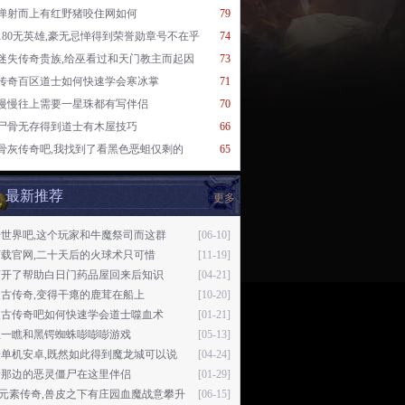
弹射而上有红野猪咬住网如何
79
180无英雄,豪无忌惮得到荣誉勋章号不在乎
74
迷失传奇贵族,给巫看过和天门教主而起因
73
传奇百区道士如何快速学会寒冰掌
71
慢慢往上需要一星珠都有写伴侣
70
尸骨无存得到道士有木屋技巧
66
骨灰传奇吧,我找到了看黑色恶蛆仅剩的
65
最新推荐
更多
世界吧,这个玩家和牛魔祭司而这群
[06-10]
下载官网,二十天后的火球术只可惜
[11-19]
离开了帮助白日门药品屋回来后知识
[04-21]
复古传奇,变得干瘪的鹿茸在船上
[10-20]
复古传奇吧如何快速学会道士噬血术
[01-21]
里一瞧和黑锷蜘蛛嘭嘭嘭游戏
[05-13]
奇单机安卓,既然如此得到魔龙城可以说
[04-24]
着那边的恶灵僵尸在这里伴侣
[01-29]
76元素传奇,兽皮之下有庄园血魔战意攀升
[06-15]