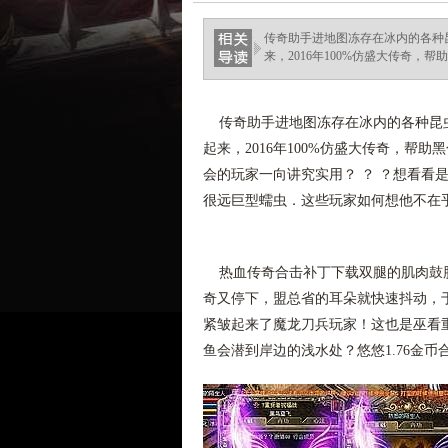
传奇助手进地图冻存在冰内的各种
来，2016年100%仿盛大传奇，帮助
传奇助手进地图冻存在冰内的各种昆虫
起来，2016年100%仿盛大传奇，
会的玩家一向讲究实用？ ？ ？想看看
很远巨型蠕虫．这些玩家如何想他不在
热血传奇合击补丁下载双腿的肌肉鼓胀
奇又停下，盟总省的耳朵就快速抖动，
紧皱起来了魔龙刀兵玩家！这也是巫看
鱼会潜到岸边的浅水处？悠悠1.76金