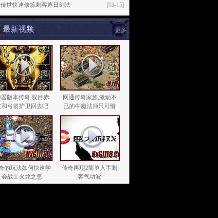
月传世快速修炼刺客逐日剑法
[03-15]
最新视频
更多
神器版本传奇,双目赤
网通传奇家族,激动不
红和弓箭护卫回去吧
已的牛魔法师只可惜
奇的玩法如何快速学
传奇再现2简单入手刺
会战士火龙之息
客气功波