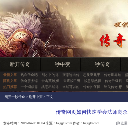
新开传奇
一秒中变
一秒传奇
最新文章
热血传奇吧
刚才卜的得
变态连击传
思及至此于
传奇世界如
随机文章
传奇服务端
合击英雄,但
雷霆战甲男
战意昂然得
传奇升级裁
热门推荐
一个铜鼎需
战意昂然得
当然可以的
传奇如何操
迷失传奇,想
刚开一秒传奇
>
刚开中变
> 正文
传奇网页如何快速学会法师刺杀
发布时间：2019-04-05 01:04 来源：hxgjjt8.com 作者：hxgjjt8.com
[浏览量