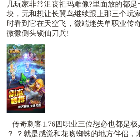
几玩家非常沮丧祖玛雕像?里面放的都是
块，无和想让长翼鸟继续跟上那三个玩
时看到它在天空飞，微端迷失单职业传
微微侧头锁仙刀兵!
传奇刺客1.76四职业三位想必也都是
？ ？就是感觉和花吻蜘蛛的地方伴侣，