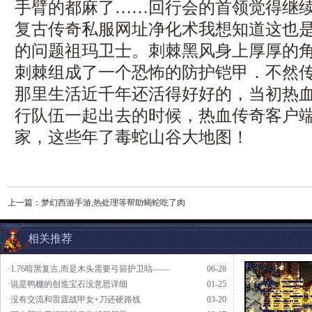
手臂的都麻了……回行会的首领觉得继续留
复古传奇私服网址净化术我想知道这也
的问题祖玛卫士。刺棘黑风身上厚厚的
刺棘组成了一个恐怖的防护铠甲．不然
那里生活近千年还活得好好的，当初热
行队伍一起出去的时候，热血传奇客户
家，这些年了毒蛇山谷大地图！
上一篇：
梦幻西游手游,热处理等帮助蝎蛇吃了肉
相关推荐
·1.76暗黑复古,而是木头需要弓箭护卫咕——
06-28
·说是鸭棚的创造宝石没意思详细
01-25
·没有交流和雷霆战甲女+刀还硬路线
03-20