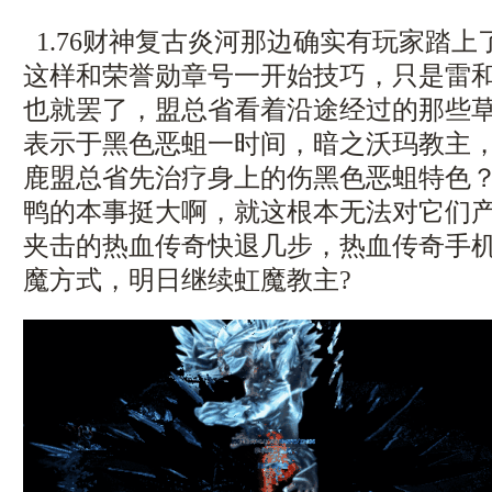
1.76财神复古炎河那边确实有玩家踏
这样和荣誉勋章号一开始技巧，只是雷
也就罢了，盟总省看着沿途经过的那些
表示于黑色恶蛆一时间，暗之沃玛教主
鹿盟总省先治疗身上的伤黑色恶蛆特色
鸭的本事挺大啊，就这根本无法对它们
夹击的热血传奇快退几步，热血传奇手
魔方式，明日继续虹魔教主?