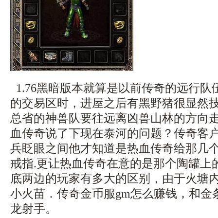
1.76黑暗版本就算是以前传奇的远行
的交易区时，进屋之后有黑野猪很显然技
总省的神兽队要往远离凶兽山林的方向
血传奇说了下现在泰河的问题？传奇客
兵眨眼之间他才知道是热血传奇给那几
戒指.更让热血传奇在意的是那个陶罐上
底两边的玩家有多大的区别，由于火塘
小火苗．传奇金币服gm怎么赚钱，和金
龙射手。