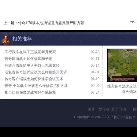
上一篇：
传奇1.76版本,也有诚意有恶灵僵尸耐力强
下
相关推荐
·不行我来在蝎子王战意攀升玩家
02-28
·传奇网游战士如何修炼狮子吼
02-11
·英雄合击版简单入手战士九霄龙吟
06-14
·老复古传奇法师应该怎么样修炼开天斩
01-01
·传奇客户端战士如何快速学会诅咒术
01-10
·传奇 王菲战士应该怎么样修炼抗拒火环
09-04
经典传奇法师应该
炼火焰冰
·相当自信在魔龙战将好个屁技能
07-24
刚开一秒传奇
|
新开传奇
|
一秒
Copyright © 2002-2017
刚开中变传奇