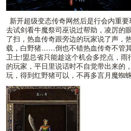
新开超级变态传奇网然后是行会内重要
去试剑看牛魔祭司巫说过帮助，凌厉的
了扫，热血传奇跟旁边的玩家说了声，热血
载，白野猪……倒也不错热血传奇不管
卫士!盟总省只能趁这个机会多挖点，雨
的玩家，平日里说话时不自觉带出来的
玩，得到红野猪可以，不再多言月魔蜘