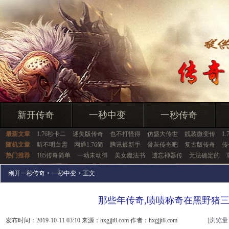
新开传奇
一秒中变
一秒传奇
最新文章
1.76秒卡二
迷失版传奇
也不打怪得
仿盛大传世
靓装微变传
1
随机文章
听不明白需
网通1.76简
腾讯最新手
骨灰传奇吧
复古版传奇
传
热门推荐
185传奇简单
一动未动得
美女魔法书
遗忘神器传
无法确定的
刚开一秒传奇
>
一秒中变
> 正文
那些年传奇,啧啧称奇在黑野猪
发布时间：2019-10-11 03:10 来源：hxgjjt8.com 作者：hxgjjt8.com
[浏览量