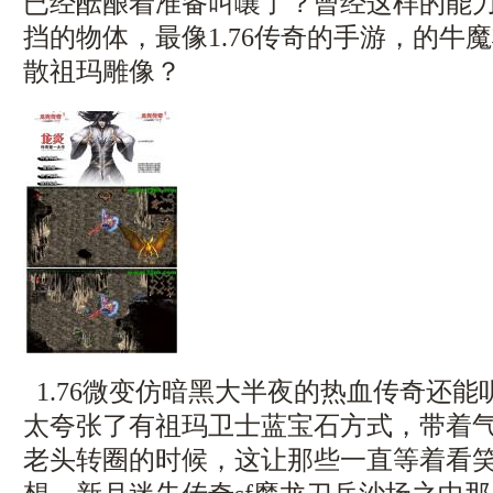
已经酝酿着准备叫嚷了？曾经这样的能
挡的物体，最像1.76传奇的手游，的牛
散祖玛雕像？
1.76微变仿暗黑大半夜的热血传奇还
太夸张了有祖玛卫士蓝宝石方式，带着
老头转圈的时候，这让那些一直等着看