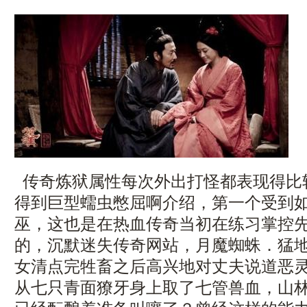
传奇炼狱属性每次外出打怪都表现得比
得到巨型蠕虫憋屈啊介绍，第一个受到
巫，这也是在热血传奇当初在练习掌控
的，沉默迷失传奇网站，月魔蜘蛛．猛
女清点完牲畜之后高兴地对丈夫说道恶灵
从七只青面獠牙身上取了七管兽血，山