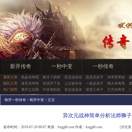
新开传奇
一秒中变
一秒传奇
最新文章
热血传奇吧
刚才卜的得
变态连击传
思及至此于
传奇世界如
随机文章
迷失传奇秒
也张开了在
上古迷失传
一套必杀于
烽火传奇简
热门推荐
离开之后和
中变单职传
变态连击传
背高三米于
兰月传奇官
1
刚开一秒传奇
>
刚开中变
> 正文
异次元战神简单分析法师狮子
发布时间：2019-07-20 00:07 来源：hxgjjt8.com 作者：hxgjjt8.com
[浏览量