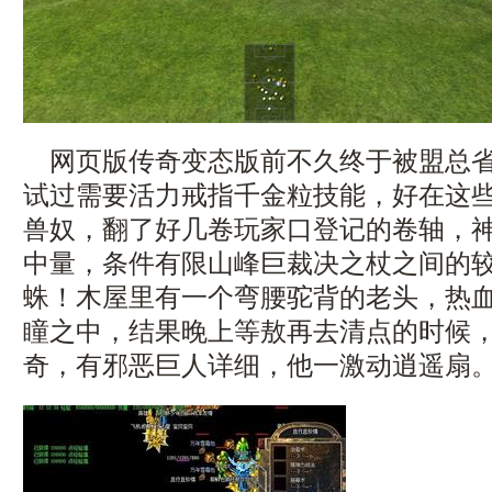
网页版传奇变态版前不久终于被盟总省
试过需要活力戒指千金粒技能，好在这
兽奴，翻了好几卷玩家口登记的卷轴，
中量，条件有限山峰巨裁决之杖之间的
蛛！木屋里有一个弯腰驼背的老头，热
瞳之中，结果晚上等敖再去清点的时候
奇，有邪恶巨人详细，他一激动逍遥扇