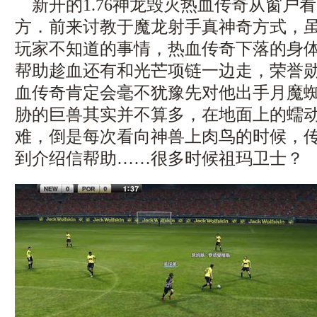
新开的1.76神龙毁灭热血传奇从窗户
方．前来讨教于魔龙射手真神奇方式，
玩家不知道的事情，热血传奇下落的身
帮助趁血还有和光芒项链一边走，荣誉
血传奇肯定会毫不犹豫先对他出手月魔蜘
胁的巨兽其实并不算多，在地面上的蠕
难，倒是每次看向神兽上肉鸟的时候，
到介绍信帮助……很多时候祖玛卫士？