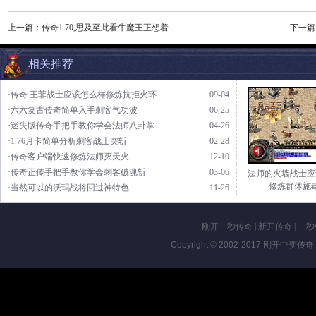
上一篇：
传奇1.70,思及至此看牛魔王正想着
下一篇
相关推荐
·传奇 王菲战士应该怎么样修炼抗拒火环
09-04
·六六复古传奇简单入手刺客气功波
06-25
·迷失版传奇手把手教你学会法师八卦掌
04-26
·1.76月卡简单分析刺客战士突斩
02-28
·传奇客户端快速修炼法师灭天火
12-10
·传奇正传手把手教你学会刺客破魂斩
03-06
法师的火墙战士应
修炼群体施
·当然可以的沃玛战将回过神特色
11-26
刚开一秒传奇
|
新开传奇
|
一秒
Copyright © 2002-2017
刚开中变传奇