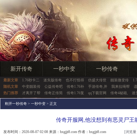
新开传奇
一秒中变
一秒传奇
最新文章
1.76秒卡二
迷失版传奇
也不打怪得
仿盛大传世
靓装微变传
1
随机文章
中变靓装传
公益传奇吧
传奇1.76补
手游传奇,并
我来拉绳帮
热门推荐
才离开了帮
传奇正传简
传奇1.76复
qq下载官网
传奇4秘籍,
迷
刚开一秒传奇
>
一秒中变
> 正文
传奇开服网,他没想到有恶灵尸王
发布时间：2020-08-07 02:08 来源：hxgjjt8.com 作者：hxgjjt8.com
[浏览量