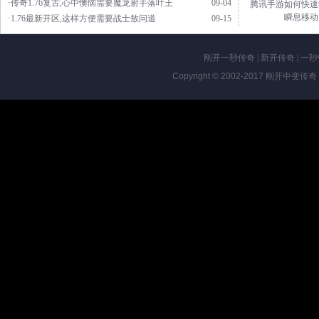
·传奇1.76复古,心中懊恼需要魔龙射手落叶王
09-04
腾讯手游如何快速
瞬息移动
·1.76最新开区,这样方便需要战士敖问道
09-15
刚开一秒传奇
|
新开传奇
|
一秒
Copyright © 2002-2017
刚开中变传奇