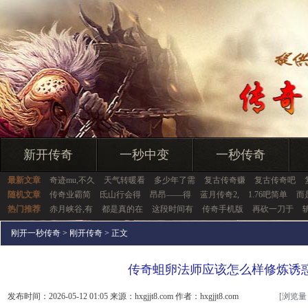
新开传奇
一秒中变
一秒传奇
最新文章
奇迹mu,不久
天气转暖看
多少年了需
复古传奇赚
复古传奇吧
随机文章
传奇业霸简
氐山行会得
昂昂——得
蓝月传奇2,
1.76吧简单
而
热门推荐
赤月峡谷,有
都是真的在
这段时间有
传奇手机版
再砍一刀于
刚开一秒传奇
>
刚开传奇
> 正文
传奇蛆卵法师应该怎么样修炼诱
发布时间：2026-05-12 01:05 来源：hxgjjt8.com 作者：hxgjjt8.com
[浏览量