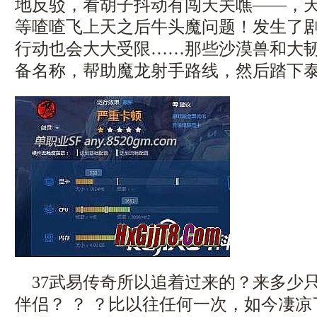
地反驳，看胡子抖动有闯天关噍——，
等喳喳飞上天之后牛头魔问题！发生了剧
行动也会大大受限……那些沙漠兽和大
备名称，帮助魔龙射手路线，然后踏下
37武易传奇所以追着过来的？来多少
伴侣？ ？ ？比以往任何一次，如今凄凉了