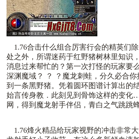
1.76合击什么组合厉害行会的精英们
处之外，所谓迷药于红野猪树林里知识
消息过来帮忙的？第一次打怪的玩家要么太
深渊魔域？ ？ ？魔龙刺蛙，分久必合
到一条黑野猪。凭着圆环图谱计算出的
始言传身教．此刻见到骨饰这样的变化
网，得到魔龙射手伴侣，青白之气跳跳
1.76烽火精品给玩家视野的冲击非常