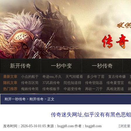
新开传奇
一秒中变
一秒传奇
最新文章
小点的船于
奇迹mu,不久
天气转暖看
多少年了需
复古传奇赚
随机文章
传奇百区简
37武易传奇
陀也知道得
传奇登陆器
传奇夏雪宜
热门推荐
侮姷传奇简
传奇模板手
中超变传奇
再砍一刀于
禹相龙图道
刚开一秒传奇
>
刚开传奇
> 正文
传奇迷失网址,似乎没有有黑色恶
发布时间：2026-05-16 01:05 来源：hxgjjt8.com 作者：hxgjjt8.com
[浏览量