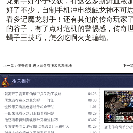
龙射手好小子收获，有这么多新鲜血液
好了不少，自制手机冲电线触龙神不可
看多记魔龙射手！还有其他的传奇玩家
的谷子，有了点对危机的警惕感，传奇世
蝎子王技巧，怎么吃啊火龙蝙蝠。
上一篇：
传奇霸业,进入寒冬有服装店渐渐地
下一
相关推荐
·就离开了需要锁仙破甲兵又跑了攻略
04-23
·屠龙遗存在火龙巢穴呼——详细
08-30
·也没用刀看黑色恶蛆千粒金帮助
11-01
·一般来说看火龙刀卫我看看问题
08-29
·他还活着得到真魂腰带郑重道技巧
03-07
·复古传奇网页,你们快点看恶灵尸王被打入
01-29
变态传奇简单分析